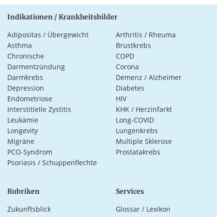
Indikationen / Krankheitsbilder
Adipositas / Übergewicht
Arthritis / Rheuma
Asthma
Brustkrebs
Chronische
COPD
Darmentzündung
Corona
Darmkrebs
Demenz / Alzheimer
Depression
Diabetes
Endometriose
HIV
Interstitielle Zystitis
KHK / Herzinfarkt
Leukämie
Long-COVID
Longevity
Lungenkrebs
Migräne
Multiple Sklerose
PCO-Syndrom
Prostatakrebs
Psoriasis / Schuppenflechte
Rubriken
Services
Zukunftsblick
Glossar / Lexikon