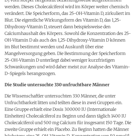
3
werden. Dieses Cholecalciferol wird im Körper weiter chemisch
verändert. Die Speicherform, das 25-OH-Vitamin D, zirkuliert im
Blut. Die eigentliche Wirkungsform des Vitamin D, das 1,25-
Dihydroxy-Vitamin D, steuert dann beispielsweise den
Calciumhaushalt des Körpers. Sowohl die Konzentration des 25-
OH-Vitamin D als auch des 1,25-Dihydroxy-Vitamin D können
im Blut bestimmt werden und Auskunft über eine
Mangelversorgung geben. Die Bestimmung der Speicherform
25-OH-Vitamin D unterliegt dabei weniger kurzfristigen
Schwankungen und wird daher meist zur Analyse des Vitamin-
D-Spiegels herangezogen.
Die Studie untersuchte 330 unfruchtbare Männer
Die Wissenschaftler untersuchten 330 Männer, die unter
Unfruchtbarkeit litten und teilten diese in zwei Gruppen ein.
Eine Gruppe erhielt eine Dosis 300000 IU (Internationale
Einheiten) Cholecalciferol zu Beginn und dann täglich 1400 IU
Cholecalciferol und 500 mg Calcium für insgesamt 150 Tage. Die
zweite Gruppe erhielt ein Placebo. Zu Beginn hatten die Männer
höchstens eine 25-OH-Vitamin D-Konzentration von 50 nmol/l