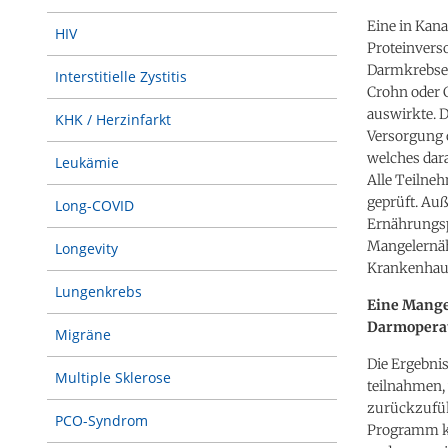
Eine in Kana
HIV
Proteinvers
Darmkrebser
Interstitielle Zystitis
Crohn oder C
auswirkte. D
KHK / Herzinfarkt
Versorgung 
welches dara
Leukämie
Alle Teilne
geprüft. Auß
Long-COVID
Ernährungspr
Mangelernäh
Longevity
Krankenhaus
Lungenkrebs
Eine Mange
Darmopera
Migräne
Die Ergebni
Multiple Sklerose
teilnahmen, 
zurückzufüh
PCO-Syndrom
Programm ko