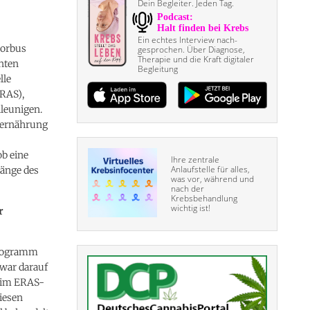
Dein Begleiter. Jeden Tag.
Ein echtes Interview nach­
Morbus
gesprochen. Über Diagnose,
Therapie und die Kraft digitaler
enten
Begleitung
lle
RAS),
hleunigen.
lernährung
ob eine
Ihre zentrale
Anlaufstelle für alles,
änge des
was vor, während und
nach der
Krebsbehandlung
wichtig ist!
r
Programm
 war darauf
n im ERAS-
iesen