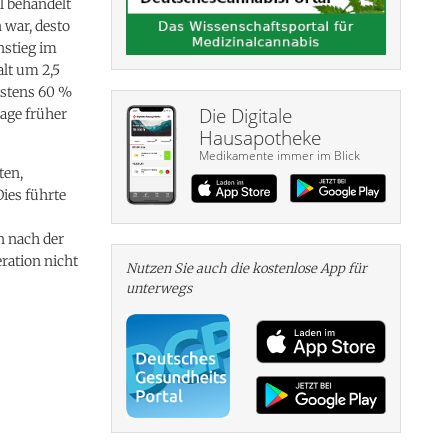
l behandelt
 war, desto
nstieg im
lt um 2,5
destens 60 %
Die Digitale
age früher
Hausapotheke
Medikamente immer im Blick
ten,
ies führte
n nach der
ration nicht
Nutzen Sie auch die kosten­lose App für
unterwegs