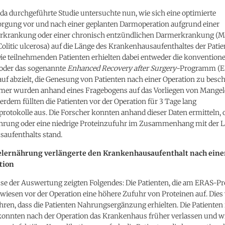
da durchgeführte Studie untersuchte nun, wie sich eine optimierte
orgung vor und nach einer geplanten Darmoperation aufgrund einer
krankung oder einer chronisch entzündlichen Darmerkrankung (
olitic ulcerosa) auf die Länge des Krankenhausaufenthaltes der Pati
ie teilnehmenden Patienten erhielten dabei entweder die konventione
oder das sogenannte
Enhanced Recovery after Surgery
-Programm (E
uf abzielt, die Genesung von Patienten nach einer Operation zu besc
hmer wurden anhand eines Fragebogens auf das Vorliegen von Mange
erdem füllten die Patienten vor der Operation für 3 Tage lang
otokolle aus. Die Forscher konnten anhand dieser Daten ermitteln, 
rung oder eine niedrige Proteinzufuhr im Zusammenhang mit der L
aufenthalts stand.
lernährung verlängerte den Krankenhausaufenthalt nach eine
tion
sse der Auswertung zeigten Folgendes: Die Patienten, die am ERAS-
wiesen vor der Operation eine höhere Zufuhr von Proteinen auf. Dies
ren, dass die Patienten Nahrungsergänzung erhielten. Die Patiente
nnten nach der Operation das Krankenhaus früher verlassen und w