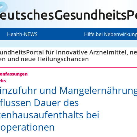
Health-NEWS
Hilfe bei Nebenwirkun
ndheitsPortal für innovative Arzneimittel, n
en und neue Heilungschancen
nfassungen
ebs
inzufuhr und Mangelernährun
flussen Dauer des
enhausaufenthalts bei
operationen