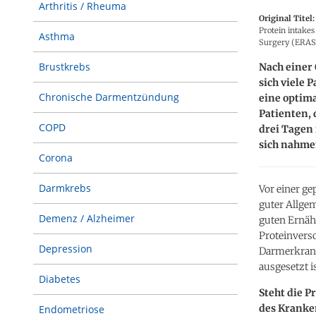
Arthritis / Rheuma
Original Titel:
Protein intake
Asthma
Surgery (ERAS) 
Brustkrebs
Nach einer
sich viele 
Chronische Darmentzündung
eine optim
Patienten, 
COPD
drei Tagen
sich nahme
Corona
Darmkrebs
Vor einer g
guter Allgem
Demenz / Alzheimer
guten Ernähr
Proteinvers
Depression
Darmerkranku
ausgesetzt is
Diabetes
Steht die 
des Kranke
Endometriose