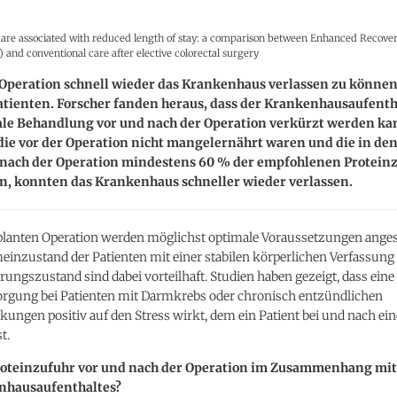
s are associated with reduced length of stay: a comparison between Enhanced Recover
and conventional care after elective colorectal surgery
 Operation schnell wieder das Krankenhaus verlassen zu könne
Patienten. Forscher fanden heraus, dass der Krankenhausaufenth
ale Behandlung vor und nach der Operation verkürzt werden ka
die vor der Operation nicht mangelernährt waren und die in den
 nach der Operation mindestens 60 % der empfohlenen Protein
n, konnten das Krankenhaus schneller wieder verlassen.
eplanten Operation werden möglichst optimale Voraussetzungen angest
einzustand der Patienten mit einer stabilen körperlichen Verfassun
ungszustand sind dabei vorteilhaft. Studien haben gezeigt, dass eine
orgung bei Patienten mit Darmkrebs oder chronisch entzündlichen
ngen positiv auf den Stress wirkt, dem ein Patient bei und nach ein
t.
Proteinzufuhr vor und nach der Operation im Zusammenhang mit
nhausaufenthaltes?