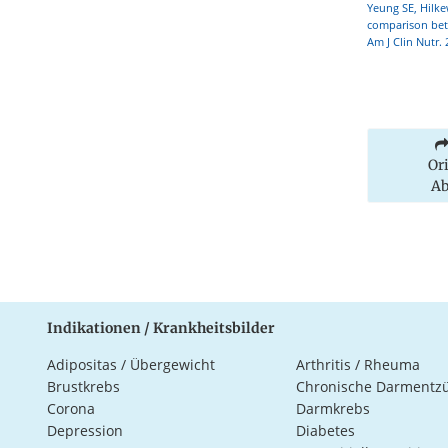
Yeung SE, Hilkew
comparison betw
Am J Clin Nutr.
Or
Ab
Indikationen / Krankheitsbilder
Adipositas / Übergewicht
Arthritis / Rheuma
Brustkrebs
Chronische Darmentz
Corona
Darmkrebs
Depression
Diabetes