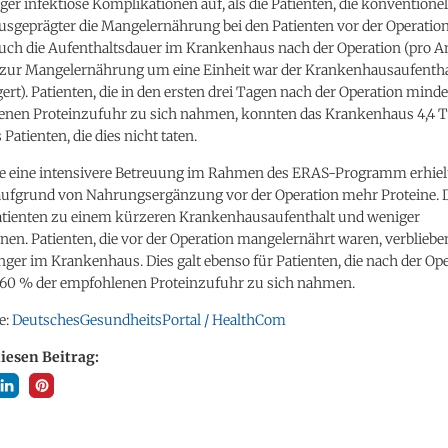
r infektiöse Komplikationen auf, als die Patienten, die konventionel
usgeprägter die Mangelernährung bei den Patienten vor der Operation
auch die Aufenthaltsdauer im Krankenhaus nach der Operation (pro A
zur Mangelernährung um eine Einheit war der Krankenhausaufentha
ert). Patienten, die in den ersten drei Tagen nach der Operation min
enen Proteinzufuhr zu sich nahmen, konnten das Krankenhaus 4,4 T
 Patienten, die dies nicht taten.
die eine intensivere Betreuung im Rahmen des ERAS-Programm erhiel
aufgrund von Nahrungsergänzung vor der Operation mehr Proteine. D
Patienten zu einem kürzeren Krankenhausaufenthalt und weniger
en. Patienten, die vor der Operation mangelernährt waren, verbliebe
nger im Krankenhaus. Dies galt ebenso für Patienten, die nach der Ope
60 % der empfohlenen Proteinzufuhr zu sich nahmen.
e:
DeutschesGesundheitsPortal / HealthCom
diesen Beitrag: