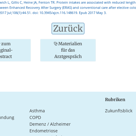
ich L, Gillis C, Heine JA, Fenton TR. Protein intakes are associated with reduced length 
een Enhanced Recovery After Surgery (ERAS) and conventional care after elective color
 2017 Jul;106(1):44-51. doi: 10.3945/ajcn.116.148619. Epub 2017 May 3.
Zurück
zum
Materialien
iginal-
für das
stract
Arztgespräch
Rubriken
Asthma
Zukunftsblick
ündung
COPD
Demenz / Alzheimer
Endometriose