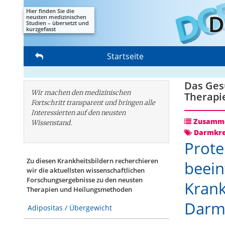
Hier finden Sie die
neusten medizinischen
Studien – übersetzt und
kurzgefasst
Startseite
Das Gesu
Wir machen den medizinischen
Therapi
Fortschritt transparent und bringen alle
Interessierten auf den neusten
Zusamme
Wissenstand.
Darmkr
Prote
Zu diesen Krankheitsbildern recherchieren
beein
wir die aktuellsten wissenschaftlichen
Forschungs­ergebnisse zu den neusten
Krank
Therapien und Heilungsmethoden
Darm
Adipositas / Übergewicht