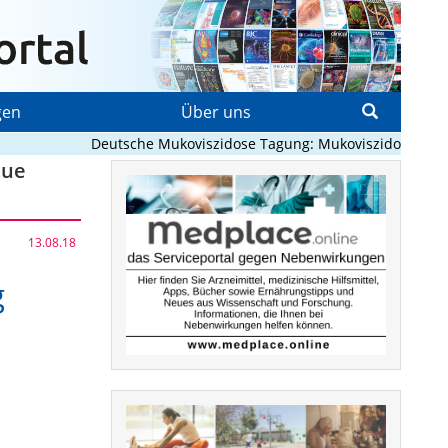
gen
Über uns
Deutsche Mukoviszidose Tagung: Mukoviszidose neu denk
eue
13.08.18
g