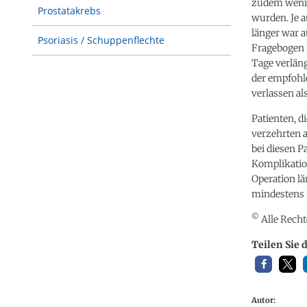
zudem wenige
Prostatakrebs
wurden. Je a
länger war 
Psoriasis / Schuppenflechte
Fragebogen 
Tage verläng
der empfohl
verlassen als
Patienten, 
verzehrten 
bei diesen 
Komplikation
Operation lä
mindestens 
©
Alle Recht
Teilen Sie 
Autor: