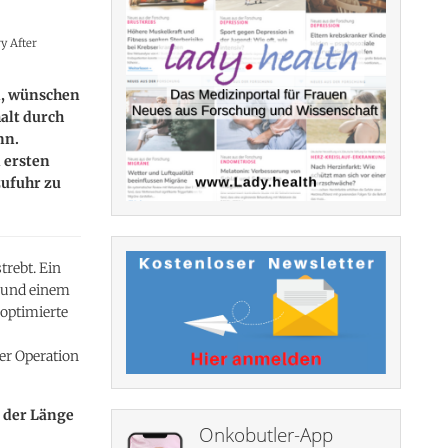
y After
n, wünschen
alt durch
nn.
 ersten
zufuhr zu
rebt. Ein
g und einem
 optimierte
er Operation
 der Länge
Onkobutler-App