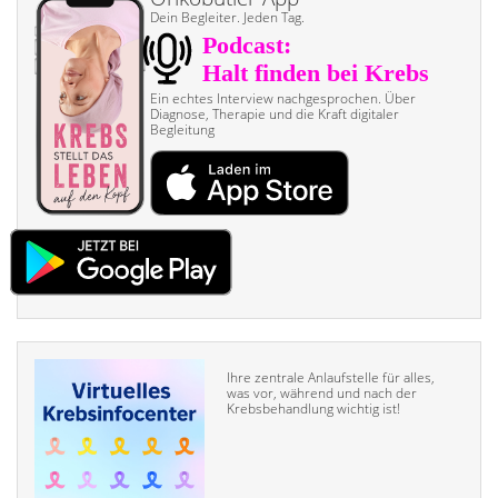
Dein Begleiter. Jeden Tag.
Ein echtes Interview nach­gesprochen. Über
Diagnose, Therapie und die Kraft digitaler
Begleitung
Ihre zentrale Anlaufstelle für alles,
was vor, während und nach der
Krebsbehandlung wichtig ist!