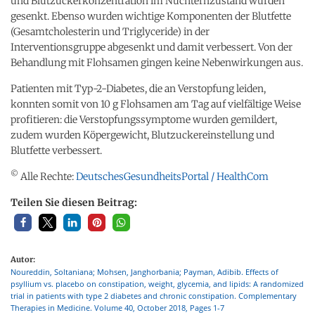
und Blutzuckerkonzentration im Nüchternzustand wurden
gesenkt. Ebenso wurden wichtige Komponenten der Blutfette
(Gesamtcholesterin und Triglyceride) in der
Interventionsgruppe abgesenkt und damit verbessert. Von der
Behandlung mit Flohsamen gingen keine Nebenwirkungen aus.
Patienten mit Typ-2-Diabetes, die an Verstopfung leiden,
konnten somit von 10 g Flohsamen am Tag auf vielfältige Weise
profitieren: die Verstopfungssymptome wurden gemildert,
zudem wurden Köpergewicht, Blutzuckereinstellung und
Blutfette verbessert.
©
Alle Rechte:
DeutschesGesundheitsPortal / HealthCom
Teilen Sie diesen Beitrag:
Autor:
Noureddin, Soltaniana; Mohsen, Janghorbania; Payman, Adibib. Effects of
psyllium vs. placebo on constipation, weight, glycemia, and lipids: A randomized
trial in patients with type 2 diabetes and chronic constipation. Complementary
Therapies in Medicine. Volume 40, October 2018, Pages 1-7