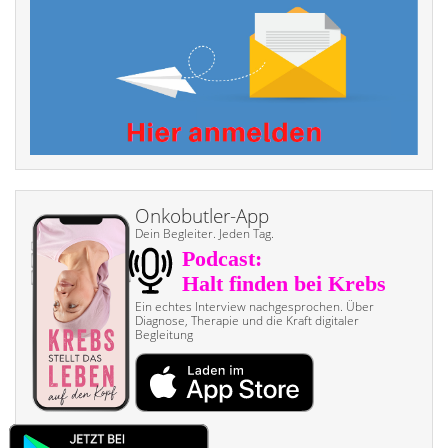
Onkobutler-App
Dein Begleiter. Jeden Tag.
Ein echtes Interview nach­gesprochen. Über
Diagnose, Therapie und die Kraft digitaler
Begleitung