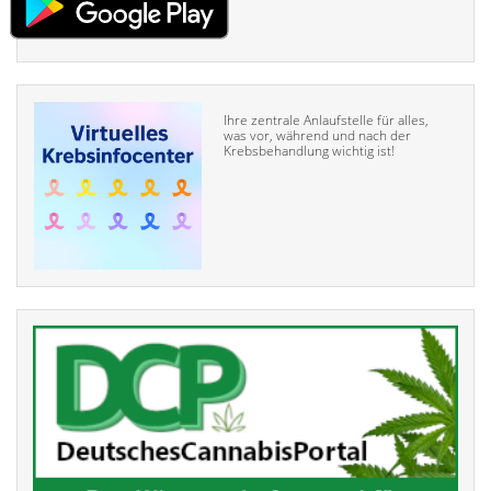
Ihre zentrale Anlaufstelle für alles,
was vor, während und nach der
Krebsbehandlung wichtig ist!