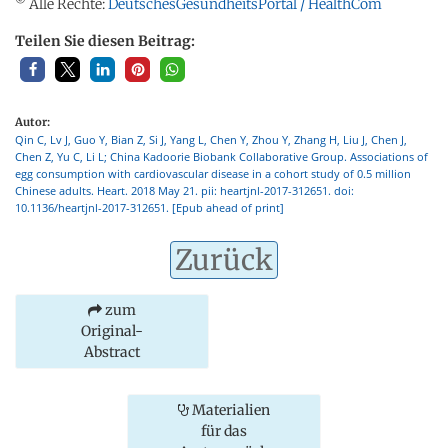
©
Alle Rechte:
DeutschesGesundheitsPortal / HealthCom
Teilen Sie diesen Beitrag:
Autor:
Qin C, Lv J, Guo Y, Bian Z, Si J, Yang L, Chen Y, Zhou Y, Zhang H, Liu J, Chen J,
Chen Z, Yu C, Li L; China Kadoorie Biobank Collaborative Group. Associations of
egg consumption with cardiovascular disease in a cohort study of 0.5 million
Chinese adults. Heart. 2018 May 21. pii: heartjnl-2017-312651. doi:
10.1136/heartjnl-2017-312651. [Epub ahead of print]
Zurück
zum
Original-
Abstract
Materialien
für das