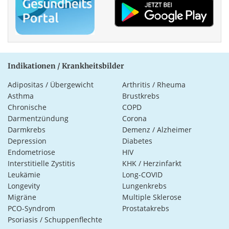
Indikationen / Krankheitsbilder
Adipositas / Übergewicht
Arthritis / Rheuma
Asthma
Brustkrebs
Chronische
COPD
Darmentzündung
Corona
Darmkrebs
Demenz / Alzheimer
Depression
Diabetes
Endometriose
HIV
Interstitielle Zystitis
KHK / Herzinfarkt
Leukämie
Long-COVID
Longevity
Lungenkrebs
Migräne
Multiple Sklerose
PCO-Syndrom
Prostatakrebs
Psoriasis / Schuppenflechte