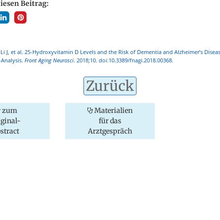
diesen Beitrag:
Li J, et al. 25-Hydroxyvitamin D Levels and the Risk of Dementia and Alzheimer’s Disea
Analysis.
Front Aging Neurosci
. 2018;10. doi:10.3389/fnagi.2018.00368.
Zurück
zum
Materialien
iginal-
für das
stract
Arztgespräch