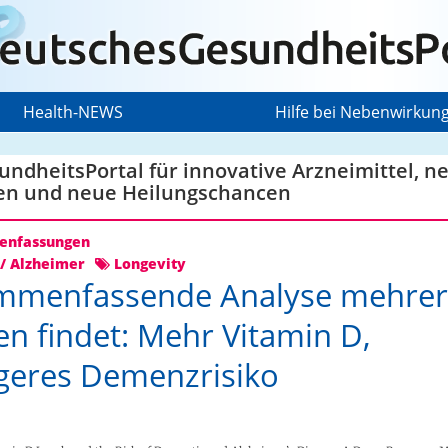
Health-NEWS
Hilfe bei Nebenwirkun
ndheitsPortal für innovative Arzneimittel, n
en und neue Heilungschancen
nfassungen
/ Alzheimer
Longevity
mmenfassende Analyse mehrer
en findet: Mehr Vitamin D,
geres Demenzrisiko