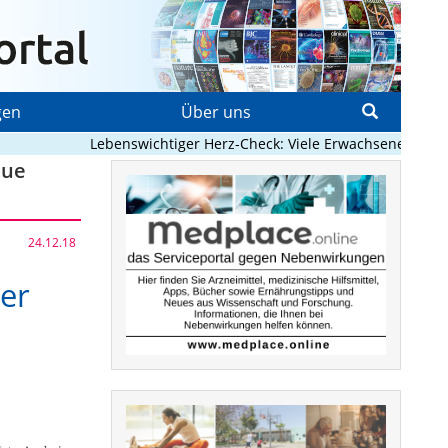
gen
Über uns
Lebenswichtiger Herz-Check: Viele Erwachsene mit ange
eue
24.12.18
er