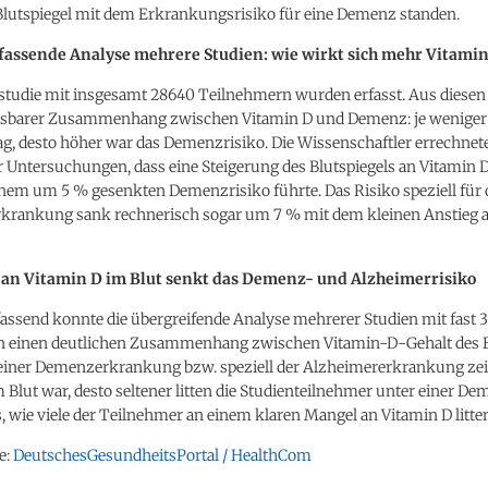
lutspiegel mit dem Erkrankungsrisiko für eine Demenz standen.
ssende Analyse mehrere Studien: wie wirkt sich mehr Vitamin
studie mit insgesamt 28640 Teilnehmern wurden erfasst. Aus diesen 
ssbarer Zusammenhang zwischen Vitamin D und Demenz: je weniger
ag, desto höher war das Demenzrisiko. Die Wissenschaftler errechnet
r Untersuchungen, dass eine Steigerung des Blutspiegels an Vitamin 
nem um 5 % gesenkten Demenzrisiko führte. Das Risiko speziell für 
krankung sank rechnerisch sogar um 7 % mit dem kleinen Anstieg 
 an Vitamin D im Blut senkt das Demenz- und Alzheimerrisiko
send konnte die übergreifende Analyse mehrerer Studien mit fast
 einen deutlichen Zusammenhang zwischen Vitamin-D-Gehalt des B
einer Demenzerkrankung bzw. speziell der Alzheimererkrankung zei
 Blut war, desto seltener litten die Studienteilnehmer unter einer De
gs, wie viele der Teilnehmer an einem klaren Mangel an Vitamin D litte
e:
DeutschesGesundheitsPortal / HealthCom