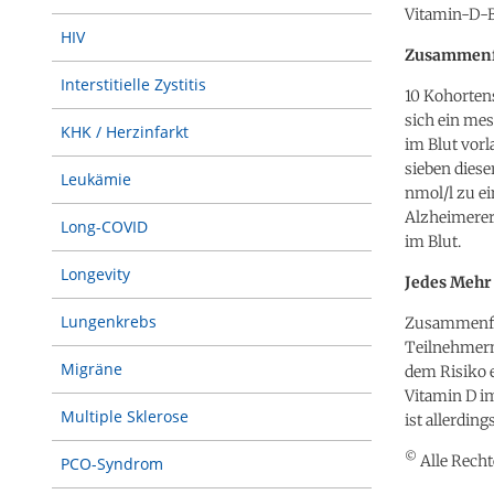
Vitamin-D-B
HIV
Zusammenfa
Interstitielle Zystitis
10 Kohorten
sich ein me
KHK / Herzinfarkt
im Blut vorl
sieben diese
Leukämie
nmol/l zu ei
Alzheimerer
Long-COVID
im Blut.
Longevity
Jedes Mehr
Lungenkrebs
Zusammenfas
Teilnehmern
Migräne
dem Risiko 
Vitamin D im
Multiple Sklerose
ist allerdin
©
Alle Recht
PCO-Syndrom