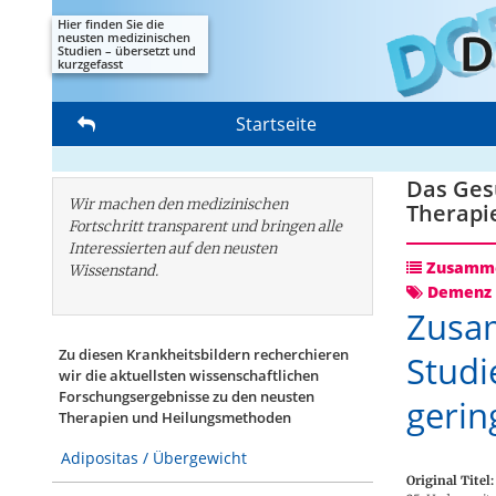
Hier finden Sie die
neusten medizinischen
Studien – übersetzt und
kurzgefasst
Startseite
Das Gesu
Wir machen den medizinischen
Therapi
Fortschritt transparent und bringen alle
Interessierten auf den neusten
Zusamme
Wissenstand.
Demenz 
Zusa
Zu diesen Krankheitsbildern recherchieren
Studi
wir die aktuellsten wissenschaftlichen
Forschungs­ergebnisse zu den neusten
gerin
Therapien und Heilungsmethoden
Adipositas / Übergewicht
Original Titel: