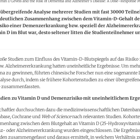
min D Levels and the Risk of Dementia and Alzheimer’s Disease: A Dose–Response M
 übergreifende Analyse mehrerer Studien mit fast 30000 Teil
 deutlichen Zusammenhang zwischen dem Vitamin-D-Gehalt des
siko einer Demenzerkrankung bzw. speziell der Alzheimererkr
n D im Blut war, desto seltener litten die Studienteilnehmer u
oße Studien zum Einfluss des Vitamin-D-Blutspiegels auf das Risiko 
. Alzheimererkrankung hatten uneinheitliche Ergebnisse. Um mehr
a zu gewinnen, führten chinesische Forscher nun eine sogenannte 
lyse durch, indem sie frühere Kohortenstudien zu einer übergreife
e zusammenfassten.
udien zu Vitamin D und Demenzrisiko mit uneinheitlichem Erg
chaftler durchsuchten dazu die medizinwissenschaftlichen Datenba
base, Cochrane und
Web of Science
nach relevanten Studien. Kohort
nhang zwischen dem Blutgehalt an Vitamin D (25-Hydroxyvitami
z- oder Alzheimererkrankung wurden eingeschlossen. Die Ergebniss
den zusammengefasst und daraus ermittelt, in welchem Verhältnis