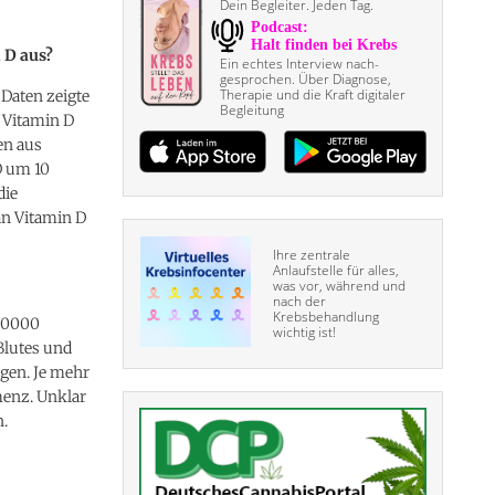
Dein Begleiter. Jeden Tag.
 D aus?
Ein echtes Interview nach­
gesprochen. Über Diagnose,
Therapie und die Kraft digitaler
Daten zeigte
Begleitung
 Vitamin D
en aus
D um 10
die
an Vitamin D
Ihre zentrale
Anlaufstelle für alles,
was vor, während und
nach der
Krebsbehandlung
 30000
wichtig ist!
lutes und
gen. Je mehr
menz. Unklar
n.