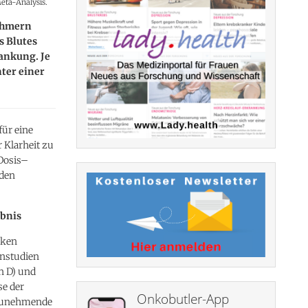
eta-Analysis.
nehmern
 Blutes
ankung. Je
nter einer
für eine
 Klarheit zu
Dosis–
nden
ebnis
nken
enstudien
n D) und
e der
Onkobutler-App
 zunehmende