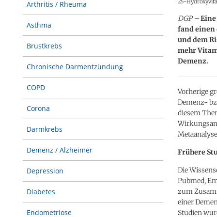
25-Hydroxyvita
Arthritis / Rheuma
DGP –
Eine
Asthma
fand einen
und dem Ri
Brustkrebs
mehr Vitami
Demenz.
Chronische Darmentzündung
COPD
Vorherige gr
Demenz- bzw
Corona
diesem Them
Wirkungsana
Darmkrebs
Metaanalys
Demenz / Alzheimer
Frühere St
Die Wissens
Depression
Pubmed, Em
zum Zusamme
Diabetes
einer Demen
Endometriose
Studien wur