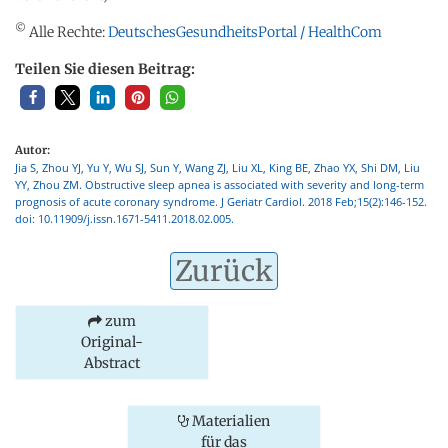
©
Alle Rechte:
DeutschesGesundheitsPortal / HealthCom
Teilen Sie diesen Beitrag:
Autor:
Jia S, Zhou YJ, Yu Y, Wu SJ, Sun Y, Wang ZJ, Liu XL, King BE, Zhao YX, Shi DM, Liu
YY, Zhou ZM. Obstructive sleep apnea is associated with severity and long-term
prognosis of acute coronary syndrome. J Geriatr Cardiol. 2018 Feb;15(2):146-152.
doi: 10.11909/j.issn.1671-5411.2018.02.005.
Zurück
zum
Original-
Abstract
Materialien
für das