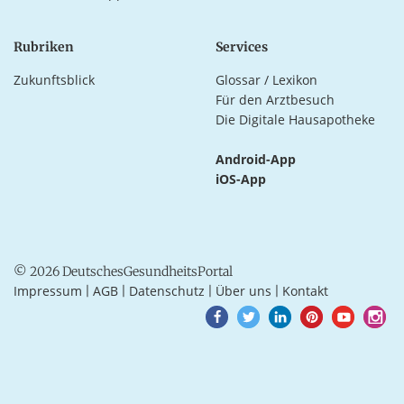
Rubriken
Services
Zukunftsblick
Glossar / Lexikon
Für den Arztbesuch
Die Digitale Hausapotheke
Android-App
iOS-App
© 2026 DeutschesGesundheitsPortal
Impressum
AGB
Datenschutz
Über uns
Kontakt
|
|
|
|
Goto
Goto
Goto
Goto
Goto
Goto
Facebook
Twitter
LinkedIn
Pinterest
Youtube
Instagra