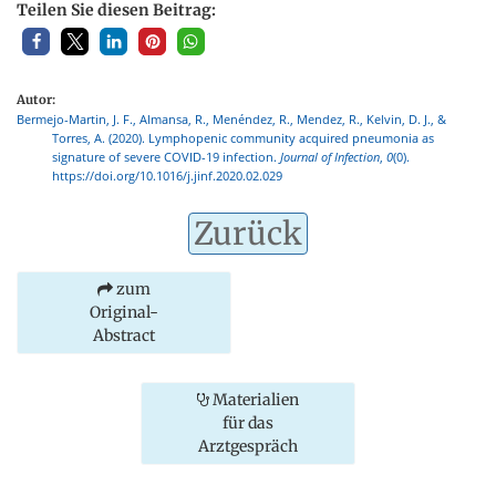
Teilen Sie diesen Beitrag:
Autor:
Bermejo-Martin, J. F., Almansa, R., Menéndez, R., Mendez, R., Kelvin, D. J., &
Torres, A. (2020). Lymphopenic community acquired pneumonia as
signature of severe COVID-19 infection.
Journal of Infection
,
0
(0).
https://doi.org/10.1016/j.jinf.2020.02.029
Zurück
zum
Original-
Abstract
Materialien
für das
Arztgespräch