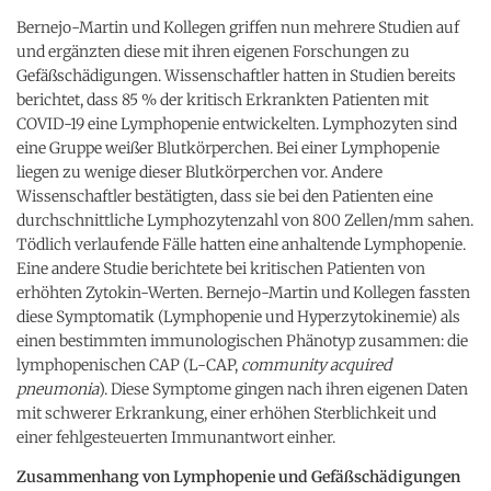
Bernejo-Martin und Kollegen griffen nun mehrere Studien auf
und ergänzten diese mit ihren eigenen Forschungen zu
Gefäßschädigungen. Wissenschaftler hatten in Studien bereits
berichtet, dass 85 % der kritisch Erkrankten Patienten mit
COVID-19 eine Lymphopenie entwickelten. Lymphozyten sind
eine Gruppe weißer Blutkörperchen. Bei einer Lymphopenie
liegen zu wenige dieser Blutkörperchen vor. Andere
Wissenschaftler bestätigten, dass sie bei den Patienten eine
durchschnittliche Lymphozytenzahl von 800 Zellen/mm sahen.
Tödlich verlaufende Fälle hatten eine anhaltende Lymphopenie.
Eine andere Studie berichtete bei kritischen Patienten von
erhöhten Zytokin-Werten. Bernejo-Martin und Kollegen fassten
diese Symptomatik (Lymphopenie und Hyperzytokinemie) als
einen bestimmten immunologischen Phänotyp zusammen: die
lymphopenischen CAP (L-CAP,
community acquired
pneumonia
). Diese Symptome gingen nach ihren eigenen Daten
mit schwerer Erkrankung, einer erhöhen Sterblichkeit und
einer fehlgesteuerten Immunantwort einher.
Zusammenhang von Lymphopenie und Gefäßschädigungen