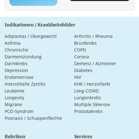
Indikationen / Krankheitsbilder
Adipositas / Übergewicht
Arthritis / Rheuma
Asthma
Brustkrebs
Chronische
COPD
Darmentzündung
Corona
Darmkrebs
Demenz / Alzheimer
Depression
Diabetes
Endometriose
HIV
Interstitielle Zystitis
KHK / Herzinfarkt
Leukämie
Long-COVID
Longevity
Lungenkrebs
Migräne
Multiple Sklerose
PCO-Syndrom
Prostatakrebs
Psoriasis / Schuppenflechte
Rubriken
Services