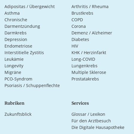
Adipositas / Übergewicht
Arthritis / Rheuma
Asthma
Brustkrebs
Chronische
COPD
Darmentzündung
Corona
Darmkrebs
Demenz / Alzheimer
Depression
Diabetes
Endometriose
HIV
Interstitielle Zystitis
KHK / Herzinfarkt
Leukämie
Long-COVID
Longevity
Lungenkrebs
Migräne
Multiple Sklerose
PCO-Syndrom
Prostatakrebs
Psoriasis / Schuppenflechte
Rubriken
Services
Zukunftsblick
Glossar / Lexikon
Für den Arztbesuch
Die Digitale Hausapotheke