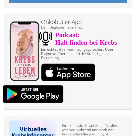
Onkobutler-App
Dein Begleiter. Jeden Tag.
Ein echtes Interview nach­gesprochen. Über
Diagnose, Therapie und die Kraft digitaler
Begleitung
Ihre zentrale Anlaufstelle für alles,
was vor, während und nach der
Krebsbehandlung wichtig ist!