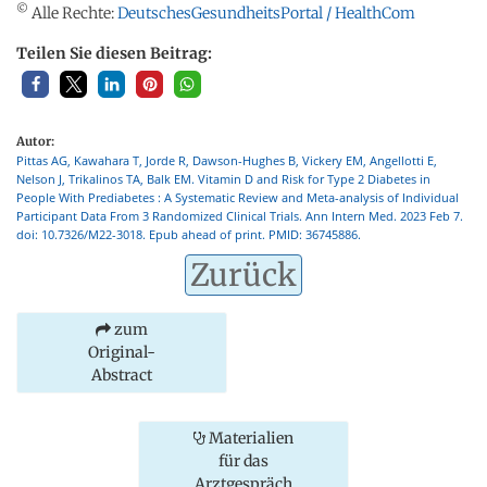
©
Alle Rechte:
DeutschesGesundheitsPortal / HealthCom
Teilen Sie diesen Beitrag:
Autor:
Pittas AG, Kawahara T, Jorde R, Dawson-Hughes B, Vickery EM, Angellotti E,
Nelson J, Trikalinos TA, Balk EM. Vitamin D and Risk for Type 2 Diabetes in
People With Prediabetes : A Systematic Review and Meta-analysis of Individual
Participant Data From 3 Randomized Clinical Trials. Ann Intern Med. 2023 Feb 7.
doi: 10.7326/M22-3018. Epub ahead of print. PMID: 36745886.
Zurück
zum
Original-
Abstract
Materialien
für das
Arztgespräch