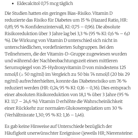
Eldecalcitol 0,75 mcg täglich
Die Studien hatten ein geringes Bias-Risiko. Vitamin D
reduzierte das Risiko für Diabetes um 15 % (Hazard Ratio, HR:
0,85; 95 % Konfidenzintervall, KI: 0,75 – 0,96). Die absolute
Risikoreduktion über 3 Jahre lag bei 3,3 % (95 % KI: 0,6 % – 6,0
%). Die Wirkung von Vitamin D unterschied sich nicht in
unterschiedlichen, vordefinierten Subgruppen. Bei den
Teilnehmern, die der Vitamin-D-Gruppe zugewiesen wurden
und während der Nachbeobachtungszeit einen mittleren
Serumspiegel von 25-Hydroxyvitamin D von mindestens 125
nmol/l (≥ 50 ng/ml) im Vergleich zu 50 bis 74 nmol/l (20 bis 29
ng/ml) aufrechterhielten, konnte das Diabetesrisiko um 76 %
reduziert werden (HR: 0,24; 95 % KI: 0,16 – 0,36). Dies entsprach
einer absoluten Risikoreduktion von 18,1 % über 3 Jahre (95 %
KI: 11,7 – 24,6 %). Vitamin D erhöhte die Wahrscheinlichkeit
einer Rückkehr zur normalen Glukoseregulation um 30 %
(Verhältnisrate 1,30; 95 % KI: 1,16 – 1,46).
Es gab keine Hinweise auf Unterschiede bezüglich der
Häufigkeit unerwünschter Ereignisse (jeweils HR; Nierensteine: