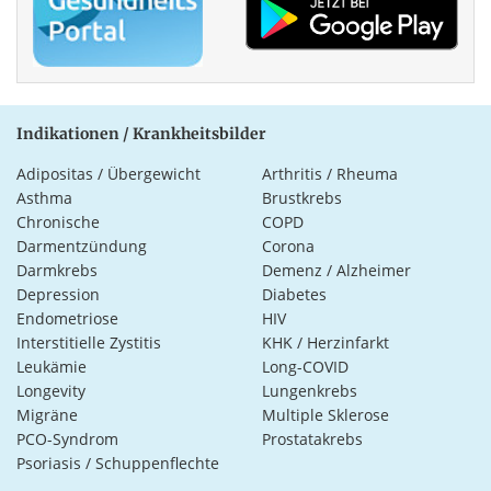
Indikationen / Krankheitsbilder
Adipositas / Übergewicht
Arthritis / Rheuma
Asthma
Brustkrebs
Chronische
COPD
Darmentzündung
Corona
Darmkrebs
Demenz / Alzheimer
Depression
Diabetes
Endometriose
HIV
Interstitielle Zystitis
KHK / Herzinfarkt
Leukämie
Long-COVID
Longevity
Lungenkrebs
Migräne
Multiple Sklerose
PCO-Syndrom
Prostatakrebs
Psoriasis / Schuppenflechte