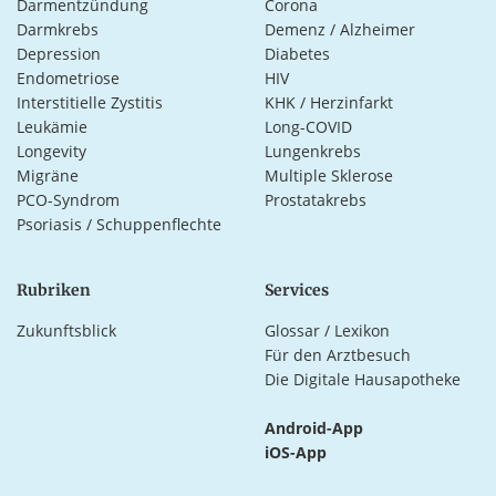
Darmentzündung
Corona
Darmkrebs
Demenz / Alzheimer
Depression
Diabetes
Endometriose
HIV
Interstitielle Zystitis
KHK / Herzinfarkt
Leukämie
Long-COVID
Longevity
Lungenkrebs
Migräne
Multiple Sklerose
PCO-Syndrom
Prostatakrebs
Psoriasis / Schuppenflechte
Rubriken
Services
Zukunftsblick
Glossar / Lexikon
Für den Arztbesuch
Die Digitale Hausapotheke
Android-App
iOS-App