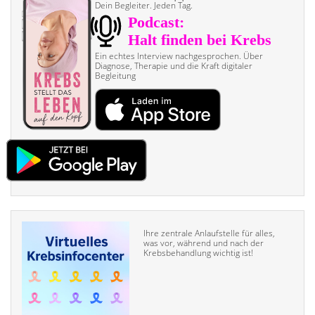
Dein Begleiter. Jeden Tag.
Ein echtes Interview nach­gesprochen. Über
Diagnose, Therapie und die Kraft digitaler
Begleitung
Ihre zentrale Anlaufstelle für alles,
was vor, während und nach der
Krebsbehandlung wichtig ist!