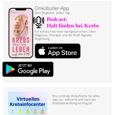
Onkobutler-App
Dein Begleiter. Jeden Tag.
Ein echtes Interview nach­gesprochen. Über
Diagnose, Therapie und die Kraft digitaler
Begleitung
Ihre zentrale Anlaufstelle für alles,
was vor, während und nach der
Krebsbehandlung wichtig ist!