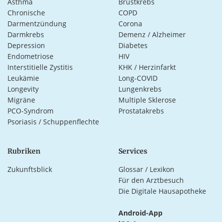
Asthma
Brustkrebs
Chronische
COPD
Darmentzündung
Corona
Darmkrebs
Demenz / Alzheimer
Depression
Diabetes
Endometriose
HIV
Interstitielle Zystitis
KHK / Herzinfarkt
Leukämie
Long-COVID
Longevity
Lungenkrebs
Migräne
Multiple Sklerose
PCO-Syndrom
Prostatakrebs
Psoriasis / Schuppenflechte
Rubriken
Services
Zukunftsblick
Glossar / Lexikon
Für den Arztbesuch
Die Digitale Hausapotheke
Android-App