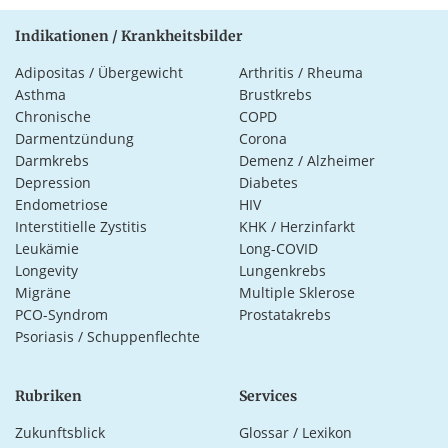
Indikationen / Krankheitsbilder
Adipositas / Übergewicht
Arthritis / Rheuma
Asthma
Brustkrebs
Chronische
COPD
Darmentzündung
Corona
Darmkrebs
Demenz / Alzheimer
Depression
Diabetes
Endometriose
HIV
Interstitielle Zystitis
KHK / Herzinfarkt
Leukämie
Long-COVID
Longevity
Lungenkrebs
Migräne
Multiple Sklerose
PCO-Syndrom
Prostatakrebs
Psoriasis / Schuppenflechte
Rubriken
Services
Zukunftsblick
Glossar / Lexikon