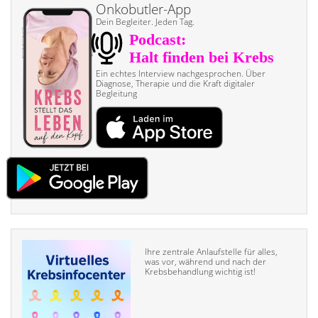
Onkobutler-App
Dein Begleiter. Jeden Tag.
Ein echtes Interview nach­gesprochen. Über
Diagnose, Therapie und die Kraft digitaler
Begleitung
Ihre zentrale Anlaufstelle für alles,
was vor, während und nach der
Krebsbehandlung wichtig ist!