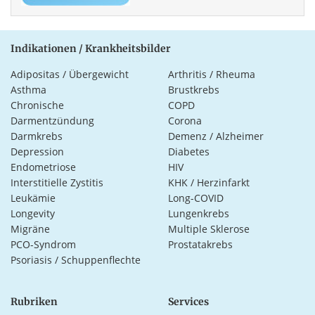
Indikationen / Krankheitsbilder
Adipositas / Übergewicht
Arthritis / Rheuma
Asthma
Brustkrebs
Chronische
COPD
Darmentzündung
Corona
Darmkrebs
Demenz / Alzheimer
Depression
Diabetes
Endometriose
HIV
Interstitielle Zystitis
KHK / Herzinfarkt
Leukämie
Long-COVID
Longevity
Lungenkrebs
Migräne
Multiple Sklerose
PCO-Syndrom
Prostatakrebs
Psoriasis / Schuppenflechte
Rubriken
Services