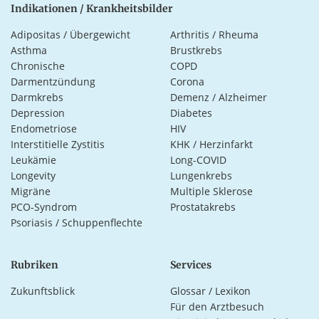
Indikationen / Krankheitsbilder
Adipositas / Übergewicht
Arthritis / Rheuma
Asthma
Brustkrebs
Chronische
COPD
Darmentzündung
Corona
Darmkrebs
Demenz / Alzheimer
Depression
Diabetes
Endometriose
HIV
Interstitielle Zystitis
KHK / Herzinfarkt
Leukämie
Long-COVID
Longevity
Lungenkrebs
Migräne
Multiple Sklerose
PCO-Syndrom
Prostatakrebs
Psoriasis / Schuppenflechte
Rubriken
Services
Zukunftsblick
Glossar / Lexikon
Für den Arztbesuch