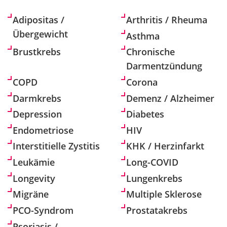
Adipositas /
Arthritis / Rheuma
Übergewicht
Asthma
Brustkrebs
Chronische
Darmentzündung
COPD
Corona
Darmkrebs
Demenz / Alzheimer
Depression
Diabetes
Endometriose
HIV
Interstitielle Zystitis
KHK / Herzinfarkt
Leukämie
Long-COVID
Longevity
Lungenkrebs
Migräne
Multiple Sklerose
PCO-Syndrom
Prostatakrebs
Psoriasis /