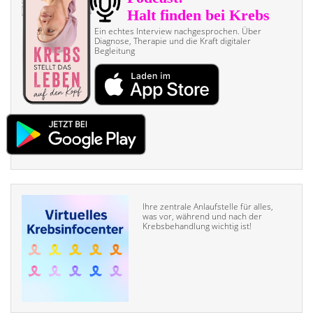
Ein echtes Interview nach­gesprochen. Über
Diagnose, Therapie und die Kraft digitaler
Begleitung
Ihre zentrale Anlaufstelle für alles,
was vor, während und nach der
Krebsbehandlung wichtig ist!