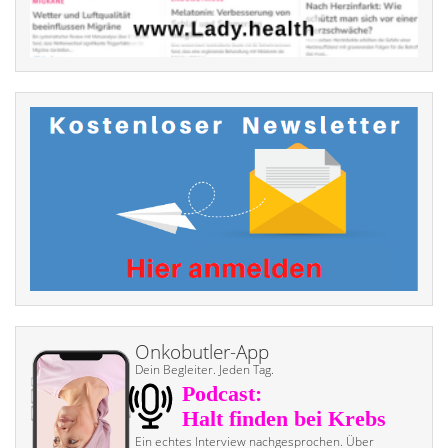
Onkobutler-App
Dein Begleiter. Jeden Tag.
Ein echtes Interview nach­gesprochen. Über