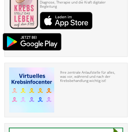
Diagnose, Therapie und die Kraft digitaler
Begleitung
Ihre zentrale Anlaufstelle für alles,
was vor, während und nach der
Krebsbehandlung wichtig ist!