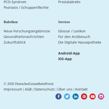
PCO-Syndrom
Prostatakrebs
Psoriasis / Schuppenflechte
Rubriken
Services
Neue Forschungsergebnisse
Glossar / Lexikon
Gesundheitsnachrichten
Für den Arztbesuch
Zukunftsblick
Die Digitale Hausapotheke
Android-App
iOS-App
© 2026 DeutschesGesundheitsPortal
Impressum
AGB
Datenschutz
Über uns
Kontakt
|
|
|
|
Goto
Goto
Goto
Goto
Goto
Goto
Facebook
Twitter
LinkedIn
Pinterest
Youtube
Instagra