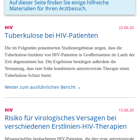
Auf dieser Seite finden Sie einige hilfreiche
Materialien für Ihren Arztbesuch.
HIV
22.06.20
Tuberkulose bei HIV-Patienten
Die im Folgenden präsentierten Studienergebnisse zeigen, dass die
Tuberkulose-Inzidenz von HIV-Patienten in Großbritannien im Laufe der
Zeit abgenommen hat. Die Ergebnisse bestätigen außerdem die
Vermutung, dass eine frühe kombinierte antiretrovirale Therapie einen
Tuberkulose-Schutz bietet.
Weiter zum ausführlichen Bericht →
HIV
15.06.20
Risiko für virologisches Versagen bei
verschiedenen Erstlinien-HIV-Therapien
Wissenschaftler beobachteten HIV-Patienten, die ihre erste antiretrovirale