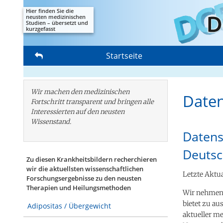
Hier finden Sie die
neusten medizinischen
Studien – übersetzt und
kurzgefasst
Startseite
Wir machen den medizinischen
Date
Fortschritt transparent und bringen alle
Interessierten auf den neusten
Wissenstand.
Datens
Deutsc
Zu diesen Krankheitsbildern recherchieren
wir die aktuellsten wissenschaftlichen
Letzte Aktua
Forschungs­ergebnisse zu den neusten
Therapien und Heilungsmethoden
Wir nehmen 
bietet zu a
Adipositas / Übergewicht
aktueller m