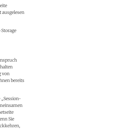
eite
t ausgelesen
 Storage
 Anspruch
halten
g von
hnen bereits
e „Session-
gemeinsamen
etseite
enn Sie
ückkehren,