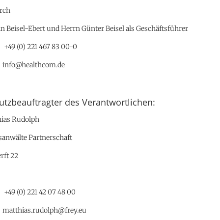
urch
in Beisel-Ebert und Herrn Günter Beisel als Geschäftsführer
49 (0) 221 467 83 00-0
nfo@healthcom.de
tzbeauftragter des Verantwortlichen:
hias Rudolph
anwälte Partnerschaft
rft 22
9 (0) 221 42 07 48 00
tthias.rudolph@frey.eu