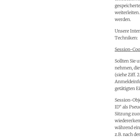
gespeicherte
weiterleite
werden.
Unsere Inte
Techniken:
Session-Coo
Sollten Sie
nehmen, die
(siehe Ziff.
Anmeldeinfo
getätigten 
Session-Obje
ID“ als Pse
Sitzung zuor
wiedererken
während ein
z.B. nach de