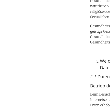
Gesundheits
natürlichen 
religiöse o
Sexualleben 
Gesundheits
geistige Ges
Gesundheits
Gesundheits
Welc
Date
2.1
Daten,
Betrieb d
Beim Besuch 
Internetseit
Daten erhobe