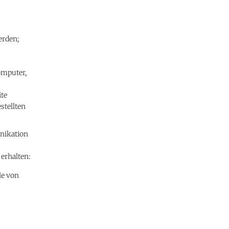
erden;
Computer,
ite
stellten
unikation
, erhalten:
le von