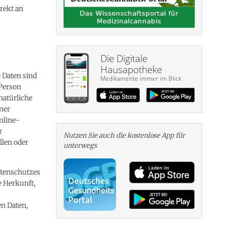
rekt an
Die Digitale
Hausapotheke
 Daten sind
Medikamente immer im Blick
 Person
 natürliche
iner
nline-
r
Nutzen Sie auch die kosten­lose App für
llen oder
unterwegs
atenschutzes
e Herkunft,
en Daten,