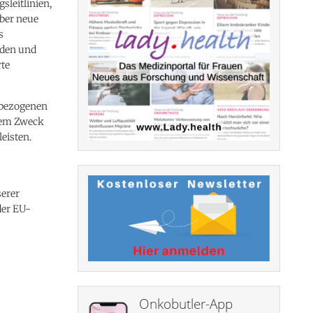
leitlinien,
über neue
s
rden und
rte
nbezogenen
hem Zweck
eisten.
serer
der EU-
Onkobutler-App