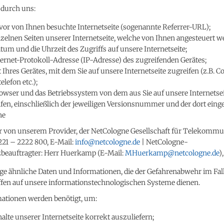
 durch uns:
vor von Ihnen besuchte Internetseite (sogenannte Referrer-URL);
nzelnen Seiten unserer Internetseite, welche von Ihnen angesteuert w
tum und die Uhrzeit des Zugriffs auf unsere Internetseite;
ternet-Protokoll-Adresse (IP-Adresse) des zugreifenden Gerätes;
t Ihres Gerätes, mit dem Sie auf unsere Internetseite zugreifen (z.B. 
elefon etc.);
owser und das Betriebssystem von dem aus Sie auf unsere Internetse
fen, einschließlich der jeweiligen Versionsnummer und der dort einge
he
ir von unserem Provider, der NetCologne Gesellschaft für Telekomm
221 – 2222 800, E-Mail:
info@netcologne.de
| NetCologne-
beauftragter: Herr Huerkamp (E-Mail:
MHuerkamp@netcologne.de
)
ge ähnliche Daten und Informationen, die der Gefahrenabwehr im Fal
ffen auf unsere informationstechnologischen Systeme dienen.
mationen werden benötigt, um:
halte unserer Internetseite korrekt auszuliefern;