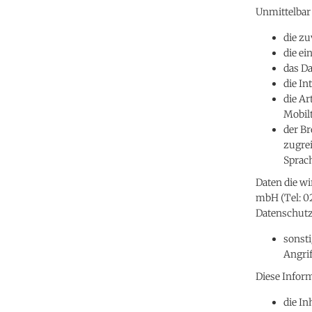
Unmittelbar
die zu
die ei
das Da
die In
die Ar
Mobilt
der Br
zugrei
Sprac
Daten die w
mbH (Tel: 0
Datenschutz
sonsti
Angri
Diese Infor
die In