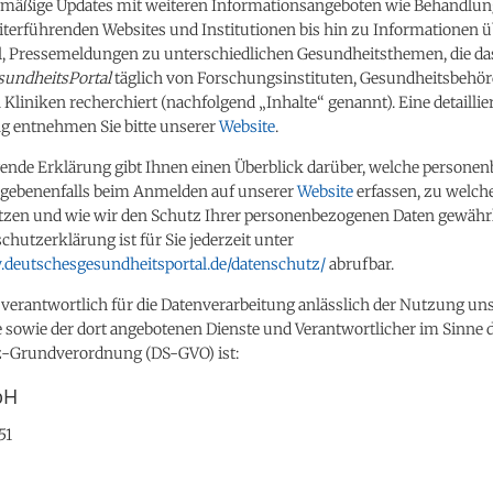
lmäßige Updates mit weiteren Informationsangeboten wie Behandlungs
iterführenden Websites und Institutionen bis hin zu Informationen 
l, Pressemeldungen zu unterschiedlichen Gesundheitsthemen, die da
sundheitsPortal
täglich von Forschungsinstituten, Gesundheitsbehö
Kliniken recherchiert (nachfolgend „Inhalte“ genannt). Eine detaillie
g entnehmen Sie bitte unserer
Website
.
gende Erklärung gibt Ihnen einen Überblick darüber, welche persone
egebenenfalls beim Anmelden auf unserer
Website
erfassen, zu welc
utzen und wie wir den Schutz Ihrer personenbezogenen Daten gewährl
chutzerklärung ist für Sie jederzeit unter
.deutschesgesundheitsportal.de/datenschutz/
abrufbar.
verantwortlich für die Datenverarbeitung anlässlich der Nutzung un
e sowie der dort angebotenen Dienste und Verantwortlicher im Sinne 
-Grundverordnung (DS-GVO) ist:
bH
51