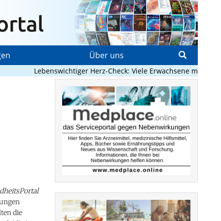
gen
Über uns
Lebenswichtiger Herz-Check: Viele Erwachsene mit angeborene
heitsPortal
sungen
ten die