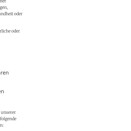
iner
gen,
undheit oder
rliche oder
hren
en
h unserer
 folgende
n: