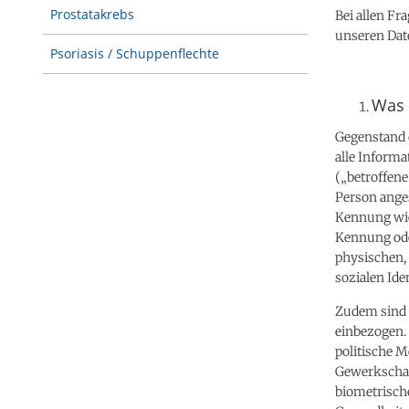
Prostatakrebs
Bei allen F
unseren Dat
Psoriasis / Schuppenflechte
Was 
Gegenstand 
alle Informat
(„betroffene
Person anges
Kennung wie
Kennung ode
physischen, 
sozialen Ide
Zudem sind 
einbezogen. 
politische 
Gewerkschaf
biometrische