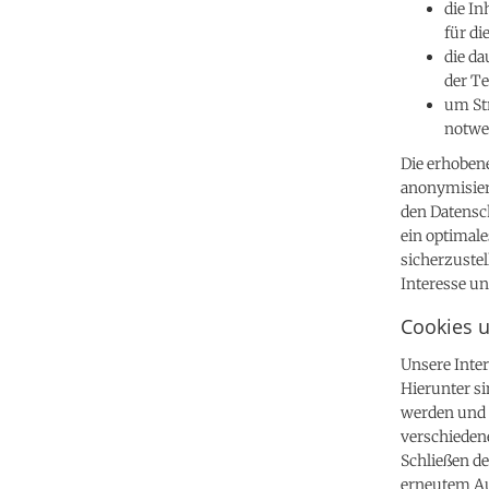
die In
für di
die d
der Te
um Str
notwe
Die erhoben
anonymisiert
den Datensc
ein optimal
sicherzustel
Interesse un
Cookies 
Unsere Inte
Hierunter si
werden und 
verschieden
Schließen de
erneutem Auf