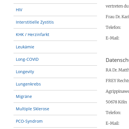
vertreten d
HIV
Frau Dr. Kar
Interstitielle Zystitis
Telefon: +
KHK / Herzinfarkt
E-Mail: i
Leukämie
Datenschu
Long-COVID
RA Dr. Matt
Longevity
FREY Rechts
Lungenkrebs
Agrippinawe
Migräne
50678 Köln
Multiple Sklerose
Telefon: +4
PCO-Syndrom
E-Mail: ma