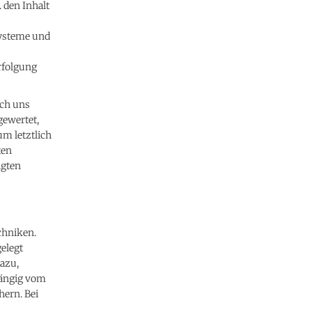
 den Inhalt
Systeme und
rfolgung
rch uns
gewertet,
m letztlich
ten
igten
chniken.
gelegt
azu,
hängig vom
hern. Bei