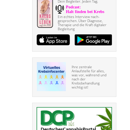
Dein Begleiter. Jeden Tag.
Ein echtes Interview nach­
gesprochen. Über Diagnose,
Therapie und die Kraft digitaler
Begleitung
Ihre zentrale
Anlaufstelle für alles,
was vor, während und
nach der
Krebsbehandlung
wichtig ist!