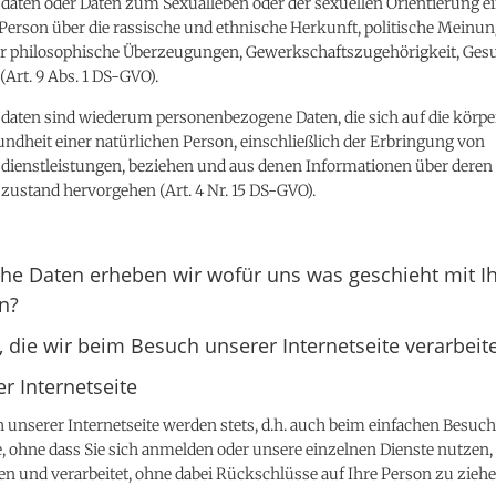
daten oder Daten zum Sexualleben oder der sexuellen Orientierung e
Person über die rassische und ethnische Herkunft, politische Meinun
der philosophische Überzeugungen, Gewerkschaftszugehörigkeit, Ges
(Art. 9 Abs. 1 DS-GVO).
daten sind wiederum personenbezogene Daten, die sich auf die körpe
undheit einer natürlichen Person, einschließlich der Erbringung von
dienstleistungen, beziehen und aus denen Informationen über deren
zustand hervorgehen (Art. 4 Nr. 15 DS-GVO).
he Daten erheben wir wofür uns was geschieht mit I
n?
 die wir beim Besuch unserer Internetseite verarbeit
er Internetseite
unserer Internetseite werden stets, d.h. auch beim einfachen Besuc
e, ohne dass Sie sich anmelden oder unsere einzelnen Dienste nutzen,
n und verarbeitet, ohne dabei Rückschlüsse auf Ihre Person zu ziehe