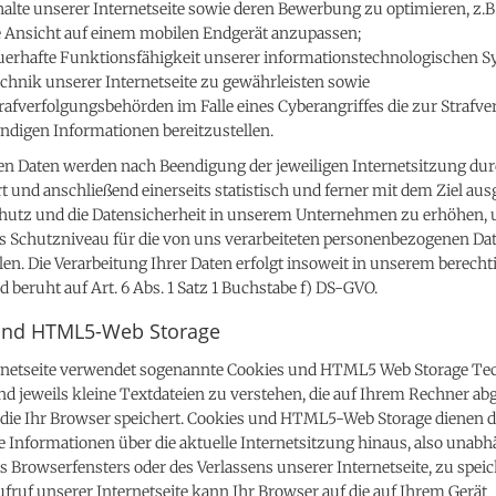
halte unserer Internetseite sowie deren Bewerbung zu optimieren, z.B.
e Ansicht auf einem mobilen Endgerät anzupassen;
auerhafte Funktionsfähigkeit unserer informationstechnologischen 
chnik unserer Internetseite zu gewährleisten sowie
afverfolgungsbehörden im Falle eines Cyberangriffes die zur Strafve
ndigen Informationen bereitzustellen.
en Daten werden nach Beendigung der jeweiligen Internetsitzung du
 und anschließend einerseits statistisch und ferner mit dem Ziel aus
hutz und die Datensicherheit in unserem Unternehmen zu erhöhen, u
es Schutzniveau für die von uns verarbeiteten personenbezogenen Da
len. Die Verarbeitung Ihrer Daten erfolgt insoweit in unserem berecht
d beruht auf Art. 6 Abs. 1 Satz 1 Buchstabe f) DS-GVO.
und HTML5-Web Storage
rnetseite verwendet sogenannte Cookies und HTML5 Web Storage Te
nd jeweils kleine Textdateien zu verstehen, die auf Ihrem Rechner ab
die Ihr Browser speichert. Cookies und HTML5-Web Storage dienen d
e Informationen über die aktuelle Internetsitzung hinaus, also unab
s Browserfensters oder des Verlassens unserer Internetseite, zu speic
ruf unserer Internetseite kann Ihr Browser auf die auf Ihrem Gerät