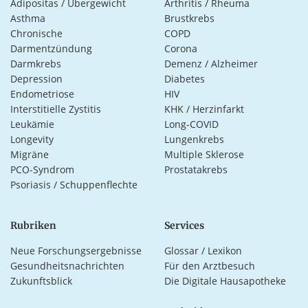
Adipositas / Übergewicht
Arthritis / Rheuma
Asthma
Brustkrebs
Chronische
COPD
Darmentzündung
Corona
Darmkrebs
Demenz / Alzheimer
Depression
Diabetes
Endometriose
HIV
Interstitielle Zystitis
KHK / Herzinfarkt
Leukämie
Long-COVID
Longevity
Lungenkrebs
Migräne
Multiple Sklerose
PCO-Syndrom
Prostatakrebs
Psoriasis / Schuppenflechte
Rubriken
Services
Neue Forschungsergebnisse
Glossar / Lexikon
Gesundheitsnachrichten
Für den Arztbesuch
Zukunftsblick
Die Digitale Hausapotheke