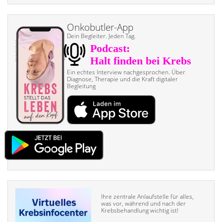
Onkobutler-App
Dein Begleiter. Jeden Tag.
Ein echtes Interview nach­gesprochen. Über
Diagnose, Therapie und die Kraft digitaler
Begleitung
Ihre zentrale Anlaufstelle für alles,
was vor, während und nach der
Krebsbehandlung wichtig ist!