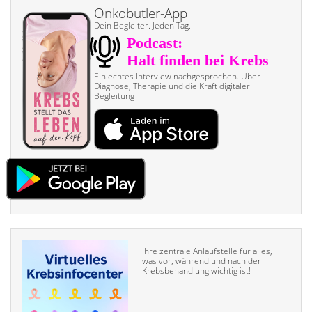
Onkobutler-App
Dein Begleiter. Jeden Tag.
Ein echtes Interview nach­gesprochen. Über
Diagnose, Therapie und die Kraft digitaler
Begleitung
Ihre zentrale Anlaufstelle für alles,
was vor, während und nach der
Krebsbehandlung wichtig ist!