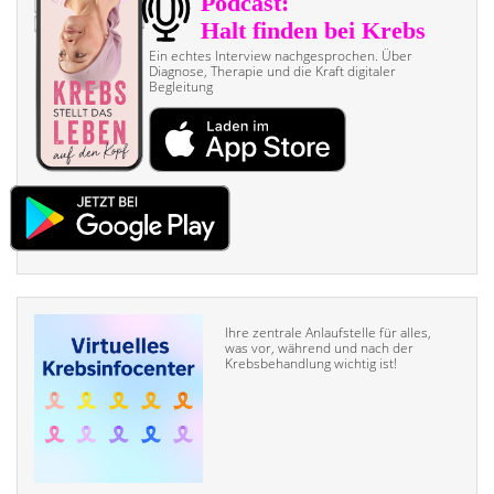
Ein echtes Interview nach­gesprochen. Über
Diagnose, Therapie und die Kraft digitaler
Begleitung
Ihre zentrale Anlaufstelle für alles,
was vor, während und nach der
Krebsbehandlung wichtig ist!