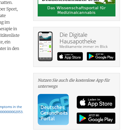
hatten.
er Sport,
ate
ng im
erapie in
Die Digitale
tätenliste
Hausapotheke
e, ein
Medikamente immer im Blick
ter in den
Nutzen Sie auch die kosten­lose App für
unterwegs
ymptoms in the
00000000002053.