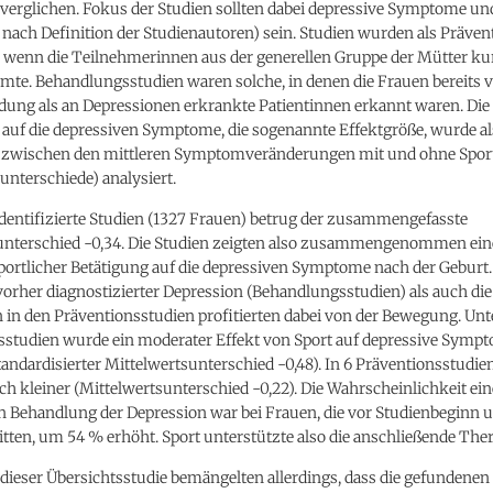
verglichen. Fokus der Studien sollten dabei depressive Symptome un
 nach Definition der Studienautoren) sein. Studien wurden als Präve
t, wenn die Teilnehmerinnen aus der generellen Gruppe der Mütter ku
te. Behandlungsstudien waren solche, in denen die Frauen bereits v
ung als an Depressionen erkrankte Patientinnen erkannt waren. Die 
 auf die depressiven Symptome, die sogenannte Effektgröße, wurde al
 zwischen den mittleren Symptomveränderungen mit und ohne Spor
unterschiede) analysiert.
 identifizierte Studien (1327 Frauen) betrug der zusammengefasste
unterschied -0,34. Die Studien zeigten also zusammengenommen ein
portlicher Betätigung auf die depressiven Symptome nach der Geburt.
orher diagnostizierter Depression (Behandlungsstudien) als auch die
 in den Präventionsstudien profitierten dabei von der Bewegung. Unt
studien wurde ein moderater Effekt von Sport auf depressive Symp
andardisierter Mittelwertsunterschied -0,48). In 6 Präventionsstudie
ich kleiner (Mittelwertsunterschied -0,22). Die Wahrscheinlichkeit ein
n Behandlung der Depression war bei Frauen, die vor Studienbeginn 
itten, um 54 % erhöht. Sport unterstützte also die anschließende Ther
dieser Übersichtsstudie bemängelten allerdings, dass die gefundenen