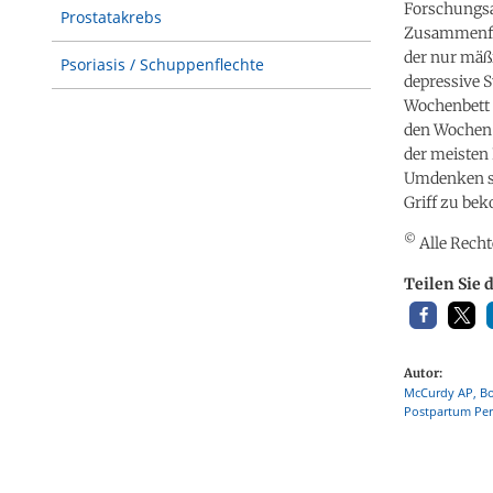
Forschungsa
Prostatakrebs
Zusammenfass
der nur mäß
Psoriasis / Schuppenflechte
depressive 
Wochenbett d
den Wochen n
der meisten 
Umdenken st
Griff zu be
©
Alle Recht
Teilen Sie 
Autor:
McCurdy AP, Bo
Postpartum Peri