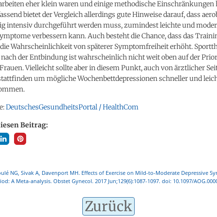
rbeiten eher klein waren und einige methodische Einschränkungen 
end bietet der Vergleich allerdings gute Hinweise darauf, dass aerob
ig intensiv durchgeführt werden muss, zumindest leichte und moder
Symptome verbessern kann. Auch besteht die Chance, dass das Traini
ie Wahrscheinlichkeit von späterer Symptomfreiheit erhöht. Sportth
ach der Entbindung ist wahrscheinlich nicht weit oben auf der Priori
Frauen. Vielleicht sollte aber in diesem Punkt, auch von ärztlicher Seit
attfinden um mögliche Wochenbettdepressionen schneller und leich
kommen.
e:
DeutschesGesundheitsPortal / HealthCom
diesen Beitrag:
ulé NG, Sivak A, Davenport MH. Effects of Exercise on Mild-to-Moderate Depressive S
od: A Meta-analysis. Obstet Gynecol. 2017 Jun;129(6):1087-1097. doi: 10.1097/AOG.00
Zurück