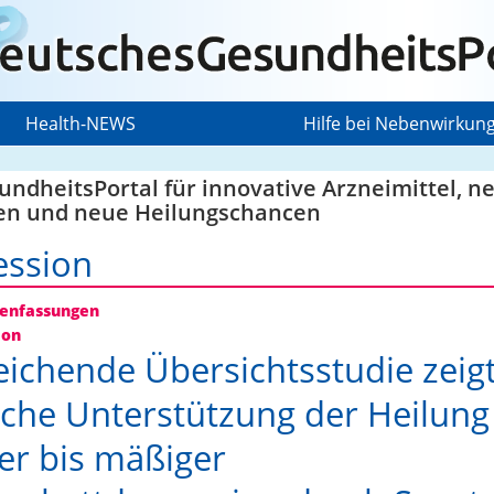
Health-NEWS
Hilfe bei Nebenwirkun
ndheitsPortal für innovative Arzneimittel, n
en und neue Heilungschancen
ession
nfassungen
ion
eichende Übersichtsstudie zeig
che Unterstützung der Heilung
ter bis mäßiger