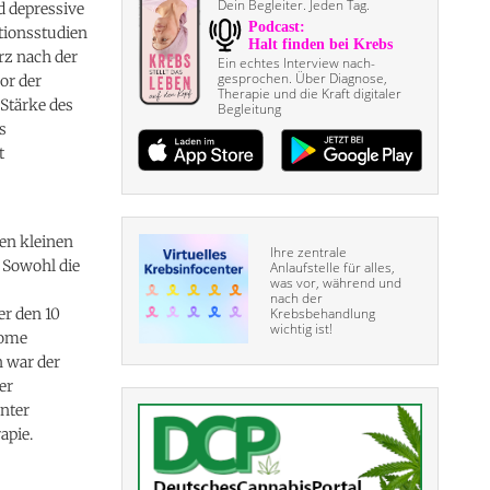
Dein Begleiter. Jeden Tag.
d depressive
ntionsstudien
rz nach der
Ein echtes Interview nach­
gesprochen. Über Diagnose,
or der
Therapie und die Kraft digitaler
Stärke des
Begleitung
s
t
en kleinen
Ihre zentrale
 Sowohl die
Anlaufstelle für alles,
was vor, während und
nach der
er den 10
Krebsbehandlung
wichtig ist!
tome
n war der
er
unter
apie.