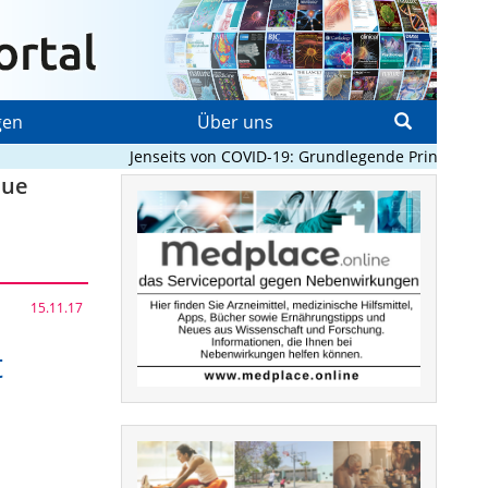
gen
Über uns
Jenseits von COVID-19: Grundlegende Prinzipien, di
eue
15.11.17
t