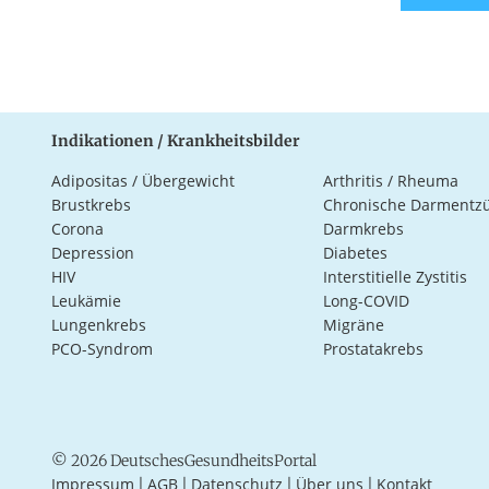
Indikationen / Krankheitsbilder
Adipositas / Übergewicht
Arthritis / Rheuma
Brustkrebs
Chronische Darmentz
Corona
Darmkrebs
Depression
Diabetes
HIV
Interstitielle Zystitis
Leukämie
Long-COVID
Lungenkrebs
Migräne
PCO-Syndrom
Prostatakrebs
© 2026 DeutschesGesundheitsPortal
Impressum
AGB
Datenschutz
Über uns
Kontakt
|
|
|
|