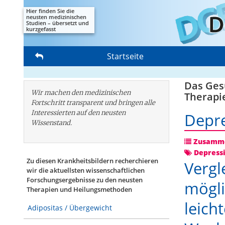
Hier finden Sie die
neusten medizinischen
Studien – übersetzt und
kurzgefasst
Startseite
Das Gesu
Wir machen den medizinischen
Therapi
Fortschritt transparent und bringen alle
Interessierten auf den neusten
Depr
Wissenstand.
Zusamme
Depress
Zu diesen Krankheitsbildern recherchieren
Vergl
wir die aktuellsten wissenschaftlichen
Forschungs­ergebnisse zu den neusten
mögli
Therapien und Heilungsmethoden
leich
Adipositas / Übergewicht