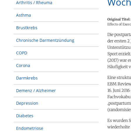
Woche
Arthritis / Rheuma
Asthma
Original Titel:
Effects of Exe
Brustkrebs
Die postpart
Chronische Darmentzündung
der ersten 2
Unterstützu
COPD
Sport erziel
(2017) war e
Corona
Häufigkeit 
Eine struktu
Darmkrebs
EBM Reviews
16. Juni 201
Demenz / Alzheimer
Fachvokabul
Depression
‚postpartum
(randomisiert
Diabetes
Es wurden St
wiederholte 
Endometriose