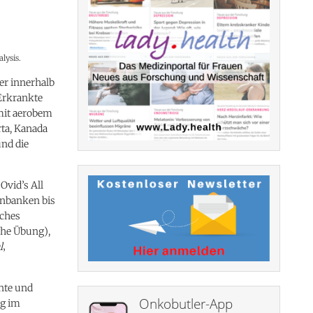
lysis.
er innerhalb
 Erkrankte
mit aerobem
rta, Kanada
und die
Ovid’s All
enbanken bis
sches
che Übung),
l
‚
ante und
Onkobutler-App
ng im