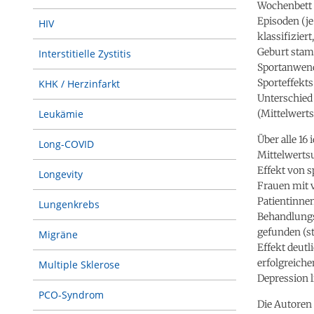
Wochenbett 
Episoden (je
HIV
klassifizier
Geburt stamm
Interstitielle Zystitis
Sportanwend
Sporteffekts
KHK / Herzinfarkt
Unterschied
(Mittelwerts
Leukämie
Über alle 16
Long-COVID
Mittelwerts
Effekt von s
Longevity
Frauen mit v
Patientinnen
Lungenkrebs
Behandlungs
gefunden (st
Migräne
Effekt deutl
erfolgreiche
Multiple Sklerose
Depression l
PCO-Syndrom
Die Autoren 