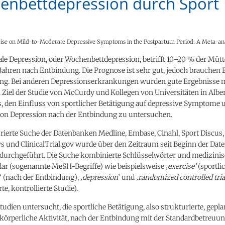
nbettdepression durch Sport
rcise on Mild-to-Moderate Depressive Symptoms in the Postpartum Period: A Meta-ana
ale Depression, oder Wochenbettdepression, betrifft 10–20 % der Mütt
 Jahren nach Entbindung. Die Prognose ist sehr gut, jedoch brauchen
ng. Bei anderen Depressionserkrankungen wurden gute Ergebnisse 
t. Ziel der Studie von McCurdy und Kollegen von Universitäten in Albe
s, den Einfluss von sportlicher Betätigung auf depressive Symptome 
von Depression nach der Entbindung zu untersuchen.
rierte Suche der Datenbanken Medline, Embase, Cinahl, Sport Discus, 
 und ClinicalTrial.gov wurde über den Zeitraum seit Beginn der Dat
6 durchgeführt. Die Suche kombinierte Schlüsselwörter und medizini
ar (sogenannte MeSH-Begriffe) wie beispielsweise ‚
exercise’
(sportli
‘ (nach der Entbindung),
‚depression
’ und ‚
randomized controlled tria
e, kontrollierte Studie).
udien untersucht, die sportliche Betätigung, also strukturierte, gepl
körperliche Aktivität, nach der Entbindung mit der Standardbetreuu