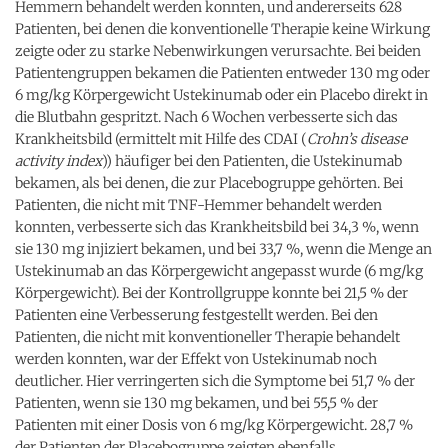
Hemmern behandelt werden konnten, und andererseits 628
Patienten, bei denen die konventionelle Therapie keine Wirkung
zeigte oder zu starke Nebenwirkungen verursachte. Bei beiden
Patientengruppen bekamen die Patienten entweder 130 mg oder
6 mg/kg Körpergewicht Ustekinumab oder ein Placebo direkt in
die Blutbahn gespritzt. Nach 6 Wochen verbesserte sich das
Krankheitsbild (ermittelt mit Hilfe des CDAI (
Crohn’s disease
activity index
)) häufiger bei den Patienten, die Ustekinumab
bekamen, als bei denen, die zur Placebogruppe gehörten. Bei
Patienten, die nicht mit TNF-Hemmer behandelt werden
konnten, verbesserte sich das Krankheitsbild bei 34,3 %, wenn
sie 130 mg injiziert bekamen, und bei 33,7 %, wenn die Menge an
Ustekinumab an das Körpergewicht angepasst wurde (6 mg/kg
Körpergewicht). Bei der Kontrollgruppe konnte bei 21,5 % der
Patienten eine Verbesserung festgestellt werden. Bei den
Patienten, die nicht mit konventioneller Therapie behandelt
werden konnten, war der Effekt von Ustekinumab noch
deutlicher. Hier verringerten sich die Symptome bei 51,7 % der
Patienten, wenn sie 130 mg bekamen, und bei 55,5 % der
Patienten mit einer Dosis von 6 mg/kg Körpergewicht. 28,7 %
der Patienten der Placebogruppe zeigten ebenfalls