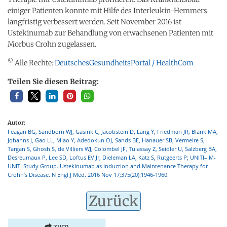
einiger Patienten konnte mit Hilfe des Interleukin-Hemmers
langfristig verbessert werden. Seit November 2016 ist
Ustekinumab zur Behandlung von erwachsenen Patienten mit
Morbus Crohn zugelassen.
©
Alle Rechte:
DeutschesGesundheitsPortal / HealthCom
Teilen Sie diesen Beitrag:
Autor:
Feagan BG, Sandborn WJ, Gasink C, Jacobstein D, Lang Y, Friedman JR, Blank MA,
Johanns J, Gao LL, Miao Y, Adedokun OJ, Sands BE, Hanauer SB, Vermeire S,
Targan S, Ghosh S, de Villiers WJ, Colombel JF, Tulassay Z, Seidler U, Salzberg BA,
Desreumaux P, Lee SD, Loftus EV Jr, Dieleman LA, Katz S, Rutgeerts P; UNITI–IM-
UNITI Study Group. Ustekinumab as Induction and Maintenance Therapy for
Crohn’s Disease. N Engl J Med. 2016 Nov 17;375(20):1946-1960.
Zurück
zum