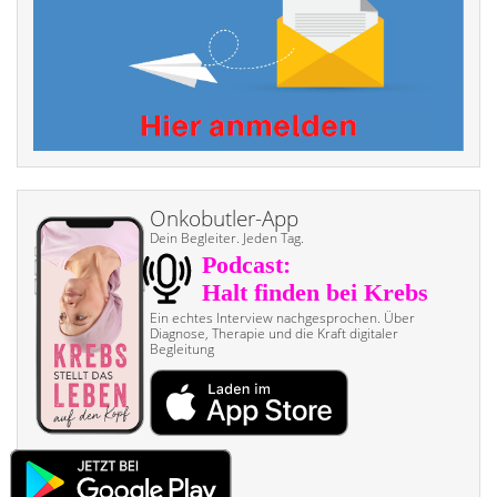
Onkobutler-App
Dein Begleiter. Jeden Tag.
Ein echtes Interview nach­gesprochen. Über
Diagnose, Therapie und die Kraft digitaler
Begleitung