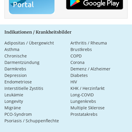
Indikationen / Krankheitsbilder
Adipositas / Übergewicht
Arthritis / Rheuma
Asthma
Brustkrebs
Chronische
COPD
Darmentzündung
Corona
Darmkrebs
Demenz / Alzheimer
Depression
Diabetes
Endometriose
HIV
Interstitielle Zystitis
KHK / Herzinfarkt
Leukämie
Long-COVID
Longevity
Lungenkrebs
Migräne
Multiple Sklerose
PCO-Syndrom
Prostatakrebs
Psoriasis / Schuppenflechte