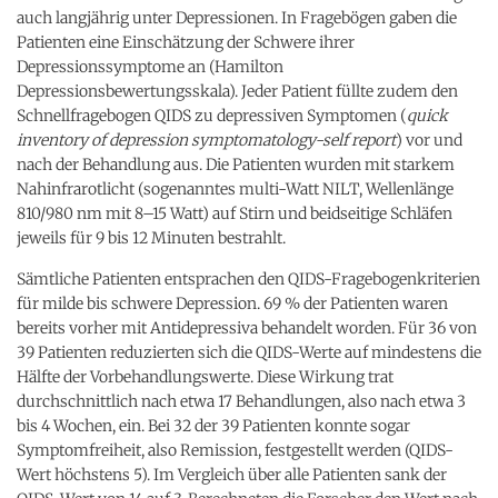
auch langjährig unter Depressionen. In Fragebögen gaben die
Patienten eine Einschätzung der Schwere ihrer
Depressionssymptome an (Hamilton
Depressionsbewertungsskala). Jeder Patient füllte zudem den
Schnellfragebogen QIDS zu depressiven Symptomen (
quick
inventory of depression symptomatology-self report
) vor und
nach der Behandlung aus. Die Patienten wurden mit starkem
Nahinfrarotlicht (sogenanntes multi-Watt NILT, Wellenlänge
810/980 nm mit 8–15 Watt) auf Stirn und beidseitige Schläfen
jeweils für 9 bis 12 Minuten bestrahlt.
Sämtliche Patienten entsprachen den QIDS-Fragebogenkriterien
für milde bis schwere Depression. 69 % der Patienten waren
bereits vorher mit Antidepressiva behandelt worden. Für 36 von
39 Patienten reduzierten sich die QIDS-Werte auf mindestens die
Hälfte der Vorbehandlungswerte. Diese Wirkung trat
durchschnittlich nach etwa 17 Behandlungen, also nach etwa 3
bis 4 Wochen, ein. Bei 32 der 39 Patienten konnte sogar
Symptomfreiheit, also Remission, festgestellt werden (QIDS-
Wert höchstens 5). Im Vergleich über alle Patienten sank der