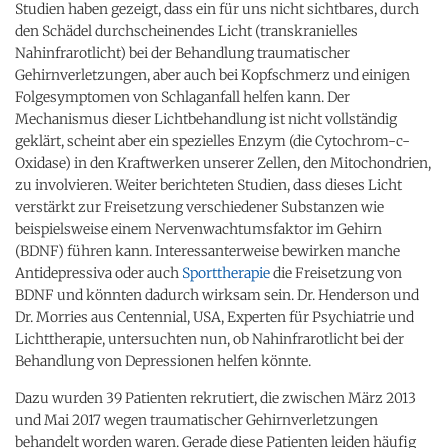
Studien haben gezeigt, dass ein für uns nicht sichtbares, durch
den Schädel durchscheinendes Licht (transkranielles
Nahinfrarotlicht) bei der Behandlung traumatischer
Gehirnverletzungen, aber auch bei Kopfschmerz und einigen
Folgesymptomen von Schlaganfall helfen kann. Der
Mechanismus dieser Lichtbehandlung ist nicht vollständig
geklärt, scheint aber ein spezielles Enzym (die Cytochrom-c-
Oxidase) in den Kraftwerken unserer Zellen, den Mitochondrien,
zu involvieren. Weiter berichteten Studien, dass dieses Licht
verstärkt zur Freisetzung verschiedener Substanzen wie
beispielsweise einem Nervenwachtumsfaktor im Gehirn
(BDNF) führen kann. Interessanterweise bewirken manche
Antidepressiva oder auch
Sporttherapie
die Freisetzung von
BDNF und könnten dadurch wirksam sein. Dr. Henderson und
Dr. Morries aus Centennial, USA, Experten für Psychiatrie und
Lichttherapie, untersuchten nun, ob Nahinfrarotlicht bei der
Behandlung von Depressionen helfen könnte.
Dazu wurden 39 Patienten rekrutiert, die zwischen März 2013
und Mai 2017 wegen traumatischer Gehirnverletzungen
behandelt worden waren. Gerade diese Patienten leiden häufig