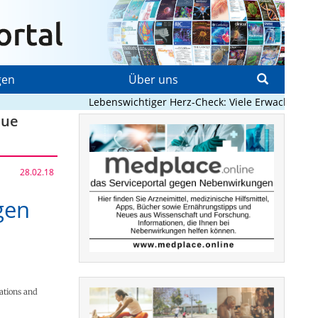
gen
Über uns
Lebenswichtiger Herz-Check: Viele Erwachsene mit
eue
28.02.18
gen
ations and