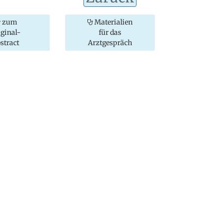
zum
Materialien
iginal-
für das
stract
Arztgespräch