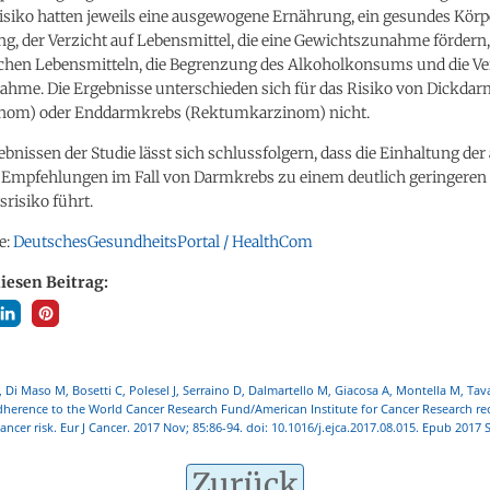
siko hatten jeweils eine ausgewogene Ernährung, ein gesundes Körp
g, der Verzicht auf Lebensmittel, die eine Gewichtszunahme fördern,
ichen Lebensmitteln, die Begrenzung des Alkoholkonsums und die V
nahme. Die Ergebnisse unterschieden sich für das Risiko von Dickda
nom) oder Enddarmkrebs (Rektumkarzinom) nicht.
bnissen der Studie lässt sich schlussfolgern, dass die Einhaltung de
mpfehlungen im Fall von Darmkrebs zu einem deutlich geringeren
risiko führt.
e:
DeutschesGesundheitsPortal / HealthCom
diesen Beitrag:
F, Di Maso M, Bosetti C, Polesel J, Serraino D, Dalmartello M, Giacosa A, Montella M, Tava
Adherence to the World Cancer Research Fund/American Institute for Cancer Research 
ancer risk. Eur J Cancer. 2017 Nov; 85:86-94. doi: 10.1016/j.ejca.2017.08.015. Epub 2017 
Zurück