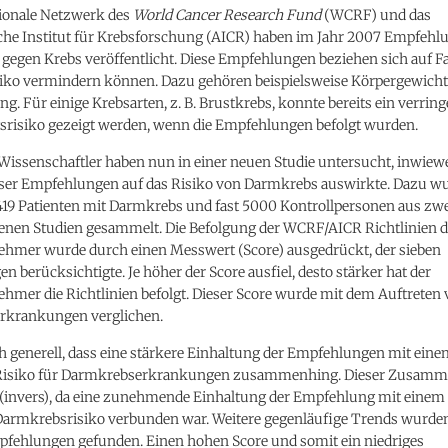
tionale Netzwerk des
World Cancer Research Fund
(WCRF) und das
he Institut für Krebsforschung (AICR) haben im Jahr 2007 Empfehl
egen Krebs veröffentlicht. Diese Empfehlungen beziehen sich auf Fa
siko vermindern können. Dazu gehören beispielsweise Körpergewich
. Für einige Krebsarten, z. B. Brustkrebs, konnte bereits ein verring
risiko gezeigt werden, wenn die Empfehlungen befolgt wurden.
 Wissenschaftler haben nun in einer neuen Studie untersucht, inwiewe
eser Empfehlungen auf das Risiko von Darmkrebs auswirkte. Dazu wu
419 Patienten mit Darmkrebs und fast 5000 Kontrollpersonen aus zw
enen Studien gesammelt. Die Befolgung der WCRF/AICR Richtlinien d
nehmer wurde durch einen Messwert (Score) ausgedrückt, der sieben
 berücksichtigte. Je höher der Score ausfiel, desto stärker hat der
ehmer die Richtlinien befolgt. Dieser Score wurde mit dem Auftreten
rkrankungen verglichen.
ch generell, dass eine stärkere Einhaltung der Empfehlungen mit eine
 Risiko für Darmkrebserkrankungen zusammenhing. Dieser Zusam
 (invers), da eine zunehmende Einhaltung der Empfehlung mit eine
Darmkrebsrisiko verbunden war. Weitere gegenläufige Trends wurden
pfehlungen gefunden. Einen hohen Score und somit ein niedriges