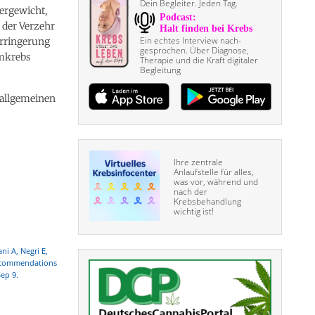
Dein Begleiter. Jeden Tag.
ergewicht,
 der Verzehr
Ein echtes Interview nach­
erringerung
gesprochen. Über Diagnose,
rmkrebs
Therapie und die Kraft digitaler
Begleitung
r allgemeinen
Ihre zentrale
Anlaufstelle für alles,
was vor, während und
nach der
Krebsbehandlung
wichtig ist!
ni A, Negri E,
recommendations
Sep 9.