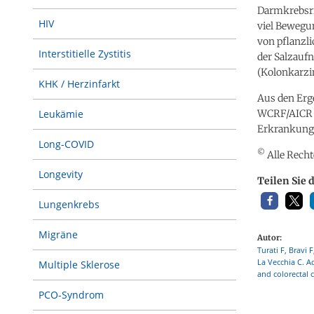
Darmkrebsri
HIV
viel Bewegun
von pflanzl
Interstitielle Zystitis
der Salzauf
(Kolonkarzi
KHK / Herzinfarkt
Aus den Erge
WCRF/AICR E
Leukämie
Erkrankungs
Long-COVID
©
Alle Recht
Longevity
Teilen Sie 
Lungenkrebs
Migräne
Autor:
Turati F, Bravi 
La Vecchia C. 
Multiple Sklerose
and colorectal c
PCO-Syndrom