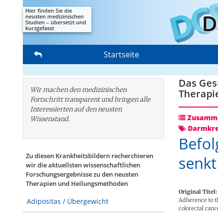
Hier finden Sie die
neusten medizinischen
Studien – übersetzt und
kurzgefasst
Startseite
Das Gesu
Wir machen den medizinischen
Therapi
Fortschritt transparent und bringen alle
Interessierten auf den neusten
Zusamme
Wissenstand.
Darmkr
Befol
Zu diesen Krankheitsbildern recherchieren
senkt
wir die aktuellsten wissenschaftlichen
Forschungs­ergebnisse zu den neusten
Therapien und Heilungsmethoden
Original Titel:
Adherence to t
Adipositas / Übergewicht
colorectal canc