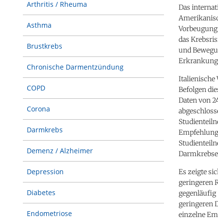
Arthritis / Rheuma
Das interna
Amerikanisc
Asthma
Vorbeugung g
das Krebsri
Brustkrebs
und Bewegung
Erkrankungs
Chronische Darmentzündung
Italienische
COPD
Befolgen di
Daten von 2
Corona
abgeschloss
Studienteil
Darmkrebs
Empfehlungen
Studienteiln
Demenz / Alzheimer
Darmkrebse
Depression
Es zeigte si
geringeren
Diabetes
gegenläufig
geringeren 
Endometriose
einzelne Em