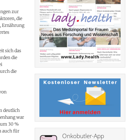
ungen zur
ktoren, die
t, Ernährung
ertes
it sich das
rden die
ei
urch die
 von
m deutlich
menhang war
m um 30 %
 auch für
Onkobutler-App