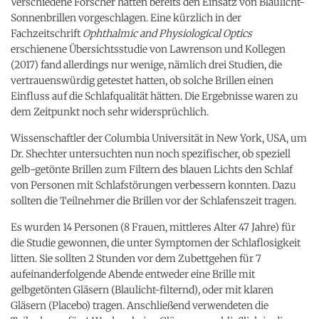
Verschiedene Forscher hatten bereits den Einsatz von Blaulicht-
Sonnenbrillen vorgeschlagen. Eine kürzlich in der
Fachzeitschrift
Ophthalmic and Physiological Optics
erschienene Übersichtsstudie von Lawrenson und Kollegen
(2017) fand allerdings nur wenige, nämlich drei Studien, die
vertrauenswürdig getestet hatten, ob solche Brillen einen
Einfluss auf die Schlafqualität hätten. Die Ergebnisse waren zu
dem Zeitpunkt noch sehr widersprüchlich.
Wissenschaftler der Columbia Universität in New York, USA, um
Dr. Shechter untersuchten nun noch spezifischer, ob speziell
gelb-getönte Brillen zum Filtern des blauen Lichts den Schlaf
von Personen mit Schlafstörungen verbessern konnten. Dazu
sollten die Teilnehmer die Brillen vor der Schlafenszeit tragen.
Es wurden 14 Personen (8 Frauen, mittleres Alter 47 Jahre) für
die Studie gewonnen, die unter Symptomen der Schlaflosigkeit
litten. Sie sollten 2 Stunden vor dem Zubettgehen für 7
aufeinanderfolgende Abende entweder eine Brille mit
gelbgetönten Gläsern (Blaulicht-filternd), oder mit klaren
Gläsern (Placebo) tragen. Anschließend verwendeten die