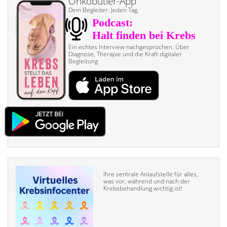
Onkobutler-App
Dein Begleiter. Jeden Tag.
Ein echtes Interview nach­gesprochen. Über
Diagnose, Therapie und die Kraft digitaler
Begleitung
Ihre zentrale Anlaufstelle für alles,
was vor, während und nach der
Krebsbehandlung wichtig ist!