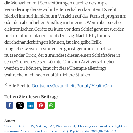
die Menschen mit Schlafstörungen durch eine simple
Veränderung der Gewohnheiten erhalten könnten. Es geht
hierbei immerhin nicht um Verzicht auf das Fernsehprogramm
oder den abendlichen Ausflug im Internet. Wenn aber solche
elektronischen Geräte zu kurz vor dem Schlaf genutzt werden
und mit ihrem blauen Licht den Tag-Nacht-Rhythmus
durcheinanderbringen können, ist eine gelbe Brille
möglicherweise ein sinnvoller, günstiger und einfach zu
nutzender Trick, der zumindest diesen einen Schlafstörer in
seine Grenzen weisen könnte. Um vom Arzt verschrieben
werden zu können, braucht diese Therapie allerdings
wahrscheinlich noch ausführlichere Studien.
©
Alle Rechte:
DeutschesGesundheitsPortal / HealthCom
Teilen Sie diesen Beitrag:
Autor:
Shechter A, Kim EW, St-Onge MP, Westwood AJ. Blocking nocturnal blue light for
insomnia: A randomized controlled trial.
J. Psychiatr. Res.
2018;96:196–202.