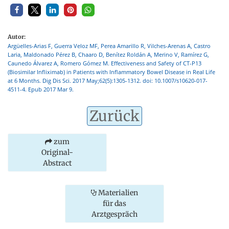
Autor:
Argüelles-Arias F, Guerra Veloz MF, Perea Amarillo R, Vilches-Arenas A, Castro
Laria, Maldonado Pérez B, Chaaro D, Benítez Roldán A, Merino V, Ramírez G,
Caunedo Álvarez A, Romero Gómez M. Effectiveness and Safety of CT-P13
(Biosimilar Infliximab) in Patients with Inflammatory Bowel Disease in Real Life
at 6 Months. Dig Dis Sci. 2017 May;62(5):1305-1312. doi: 10.1007/s10620-017-
4511-4. Epub 2017 Mar 9.
Zurück
zum
Original-
Abstract
Materialien
für das
Arztgespräch