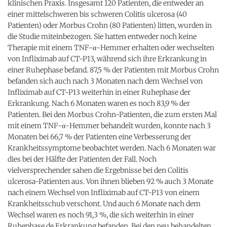
klinischen Praxis. Insgesamt 120 Patienten, die entweder an
einer mittelschweren bis schweren Colitis ulcerosa (40
Patienten) oder Morbus Crohn (80 Patienten) litten, wurden in
die Studie miteinbezogen. Sie hatten entweder noch keine
Therapie mit einem TNF-α-Hemmer erhalten oder wechselten
von Infliximab auf CT-P13, während sich ihre Erkrankung in
einer Ruhephase befand. 87,5 % der Patienten mit Morbus Crohn
befanden sich auch nach 3 Monaten nach dem Wechsel von
Infliximab auf CT-P13 weiterhin in einer Ruhephase der
Erkrankung. Nach 6 Monaten waren es noch 83,9 % der
Patienten. Bei den Morbus Crohn-Patienten, die zum ersten Mal
mit einem TNF-α-Hemmer behandelt wurden, konnte nach 3
Monaten bei 66,7 % der Patienten eine Verbesserung der
Krankheitssymptome beobachtet werden. Nach 6 Monaten war
dies bei der Hälfte der Patienten der Fall. Noch
vielversprechender sahen die Ergebnisse bei den Colitis
ulcerosa-Patienten aus. Von ihnen blieben 92 % auch 3 Monate
nach einem Wechsel von Infliximab auf CT-P13 von einem
Krankheitsschub verschont. Und auch 6 Monate nach dem
Wechsel waren es noch 91,3 %, die sich weiterhin in einer
Ruhephase de Erkrankung befanden. Bei den neu behandelten