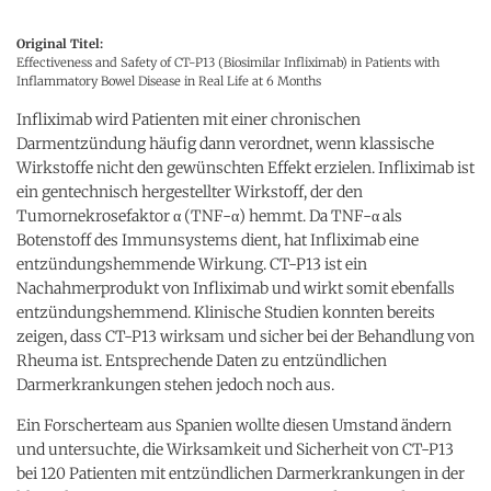
Original Titel:
Effectiveness and Safety of CT-P13 (Biosimilar Infliximab) in Patients with
Inflammatory Bowel Disease in Real Life at 6 Months
Infliximab wird Patienten mit einer chronischen
Darmentzündung häufig dann verordnet, wenn klassische
Wirkstoffe nicht den gewünschten Effekt erzielen. Infliximab ist
ein gentechnisch hergestellter Wirkstoff, der den
Tumornekrosefaktor α (TNF-α) hemmt. Da TNF-α als
Botenstoff des Immunsystems dient, hat Infliximab eine
entzündungshemmende Wirkung. CT-P13 ist ein
Nachahmerprodukt von Infliximab und wirkt somit ebenfalls
entzündungshemmend. Klinische Studien konnten bereits
zeigen, dass CT-P13 wirksam und sicher bei der Behandlung von
Rheuma ist. Entsprechende Daten zu entzündlichen
Darmerkrankungen stehen jedoch noch aus.
Ein Forscherteam aus Spanien wollte diesen Umstand ändern
und untersuchte, die Wirksamkeit und Sicherheit von CT-P13
bei 120 Patienten mit entzündlichen Darmerkrankungen in der