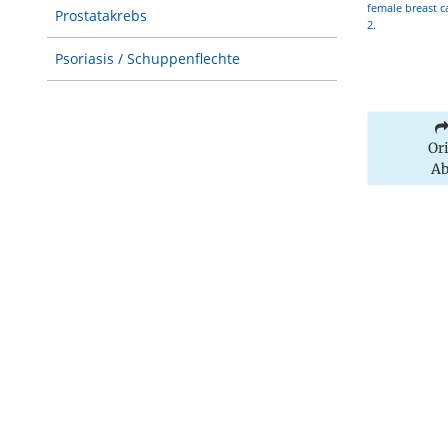
female breast c
Prostatakrebs
2.
Psoriasis / Schuppenflechte
Or
Ab