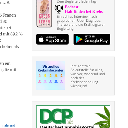
Dein Begleiter. Jeden Tag.
 z. B.
.
16 Frauen
Ein echtes Interview nach­
gesprochen. Über Diagnose,
d 30
Therapie und die Kraft digitaler
te bei
Begleitung
d mit 89,2 %
t
 höher als
en ein
Ihre zentrale
, die mit
Anlaufstelle für alles,
was vor, während und
nach der
Krebsbehandlung
wichtig ist!
n male and