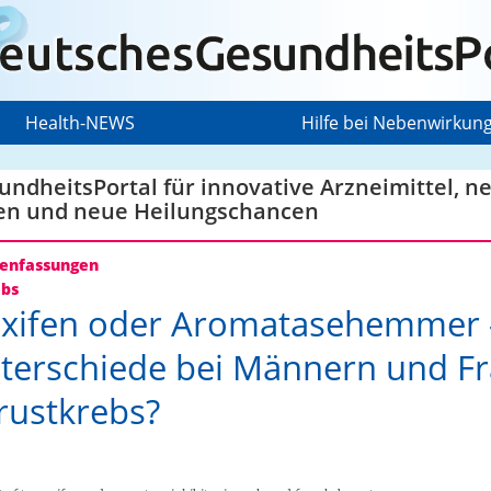
Health-NEWS
Hilfe bei Nebenwirkun
ndheitsPortal für innovative Arzneimittel, n
en und neue Heilungschancen
nfassungen
ebs
xifen oder Aromatasehemmer –
terschiede bei Männern und F
rustkrebs?