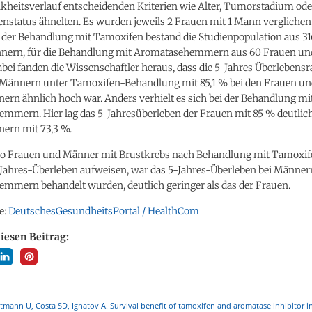
kheitsverlauf entscheidenden Kriterien wie Alter, Tumorstadium oder
status ähnelten. Es wurden jeweils 2 Frauen mit 1 Mann verglichen
h der Behandlung mit Tamoxifen bestand die Studienpopulation aus 3
nern, für die Behandlung mit Aromatasehemmern aus 60 Frauen un
ei fanden die Wissenschaftler heraus, dass die 5-Jahres Überlebensra
Männern unter Tamoxifen-Behandlung mit 85,1 % bei den Frauen un
ern ähnlich hoch war. Anders verhielt es sich bei der Behandlung mi
mmern. Hier lag das 5-Jahresüberleben der Frauen mit 85 % deutlich
nern mit 73,3 %.
o Frauen und Männer mit Brustkrebs nach Behandlung mit Tamoxif
Jahres-Überleben aufweisen, war das 5-Jahres-Überleben bei Männern
mmern behandelt wurden, deutlich geringer als das der Frauen.
e:
DeutschesGesundheitsPortal / HealthCom
diesen Beitrag:
mann U, Costa SD, Ignatov A. Survival benefit of tamoxifen and aromatase inhibitor i