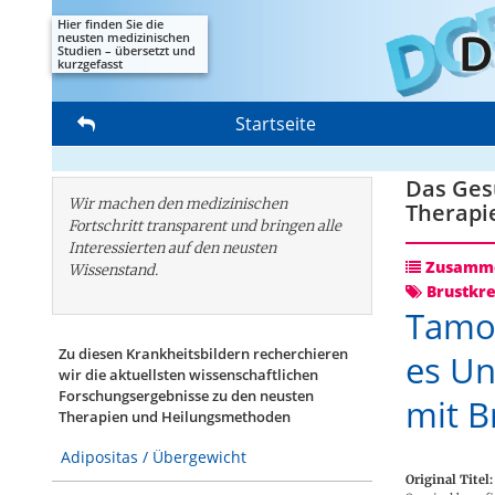
Hier finden Sie die
neusten medizinischen
Studien – übersetzt und
kurzgefasst
Startseite
Das Gesu
Wir machen den medizinischen
Therapi
Fortschritt transparent und bringen alle
Interessierten auf den neusten
Zusamme
Wissenstand.
Brustkr
Tamo
Zu diesen Krankheitsbildern recherchieren
es Un
wir die aktuellsten wissenschaftlichen
Forschungs­ergebnisse zu den neusten
mit B
Therapien und Heilungsmethoden
Adipositas / Übergewicht
Original Titel: