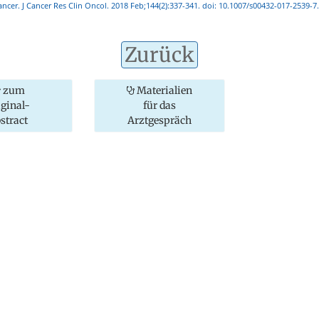
ancer. J Cancer Res Clin Oncol. 2018 Feb;144(2):337-341. doi: 10.1007/s00432-017-2539-
Zurück
zum
Materialien
iginal-
für das
stract
Arztgespräch