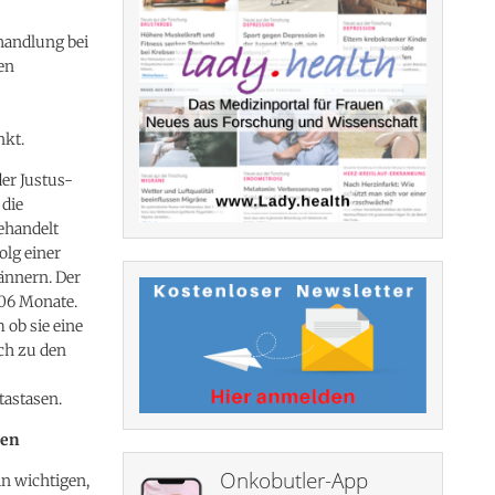
andlung bei
en
nkt.
er Justus-
 die
ehandelt
olg einer
ännern. Der
106 Monate.
 ob sie eine
ch zu den
tastasen.
len
Onkobutler-App
n wichtigen,