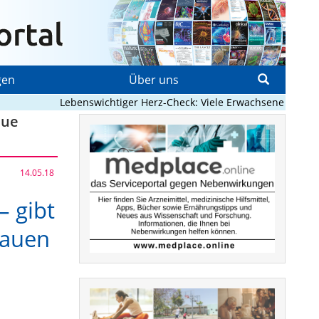
gen
Über uns
Lebenswichtiger Herz-Check: Viele Erwachsene mit angeb
eue
14.05.18
 gibt
rauen