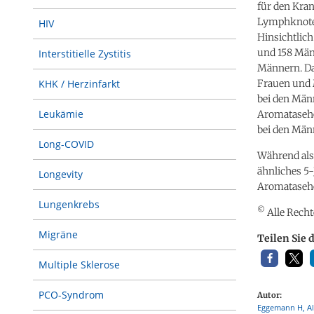
für den Kran
Lymphknoten
HIV
Hinsichtlic
und 158 Män
Interstitielle Zystitis
Männern. Dab
Frauen und 
KHK / Herzinfarkt
bei den Männ
Leukämie
Aromatasehe
bei den Män
Long-COVID
Während als
ähnliches 5-
Longevity
Aromatasehe
Lungenkrebs
©
Alle Recht
Migräne
Teilen Sie 
Multiple Sklerose
PCO-Syndrom
Autor:
Eggemann H, Alt