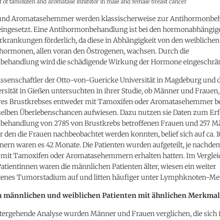
t of tamoxifen and aromatase inhibitor in male and female breast cancer
und Aromatasehemmer werden klassischerweise zur Antihormonbeh
eingesetzt. Eine Antihormonbehandlung ist bei den hormonabhängig
rkrankungen förderlich, da diese in Abhängigkeit von den weiblichen
hormonen, allen voran den Östrogenen, wachsen. Durch die
ehandlung wird die schädigende Wirkung der Hormone eingeschrä
ssenschaftler der Otto-von-Guericke Universität in Magdeburg und d
rsität in Gießen untersuchten in ihrer Studie, ob Männer und Frauen,
res Brustkrebses entweder mit Tamoxifen oder Aromatasehemmer b
selben Überlebenschancen aufwiesen. Dazu nutzen sie Daten zum Erf
ehandlung von 2785 von Brustkrebs betroffenen Frauen und 257 M
r den die Frauen nachbeobachtet werden konnten, belief sich auf ca. 
ern waren es 42 Monate. Die Patienten wurden aufgeteilt, je nachdem
mit Tamoxifen oder Aromatasehemmern erhalten hatten. Im Verglei
atientinnen waren die männlichen Patienten älter, wiesen ein weiter
ttenes Tumorstadium auf und litten häufiger unter Lymphknoten-Me
n männlichen und weiblichen Patienten mit ähnlichen Merkma
itergehende Analyse wurden Männer und Frauen verglichen, die sich i