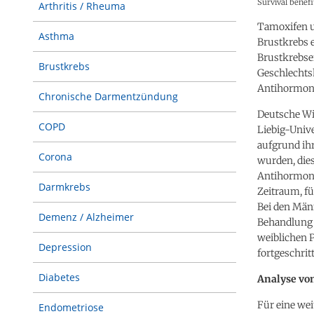
Survival benefi
Arthritis / Rheuma
Tamoxifen 
Asthma
Brustkrebs 
Brustkrebse
Brustkrebs
Geschlechts
Antihormonb
Chronische Darmentzündung
Deutsche Wi
COPD
Liebig-Unive
aufgrund ih
Corona
wurden, die
Antihormonb
Darmkrebs
Zeitraum, fü
Bei den Männ
Demenz / Alzheimer
Behandlung 
weiblichen P
Depression
fortgeschri
Diabetes
Analyse vo
Für eine we
Endometriose