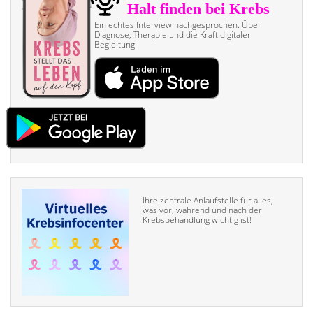
Ein echtes Interview nach­gesprochen. Über
Diagnose, Therapie und die Kraft digitaler
Begleitung
Ihre zentrale Anlaufstelle für alles,
was vor, während und nach der
Krebsbehandlung wichtig ist!