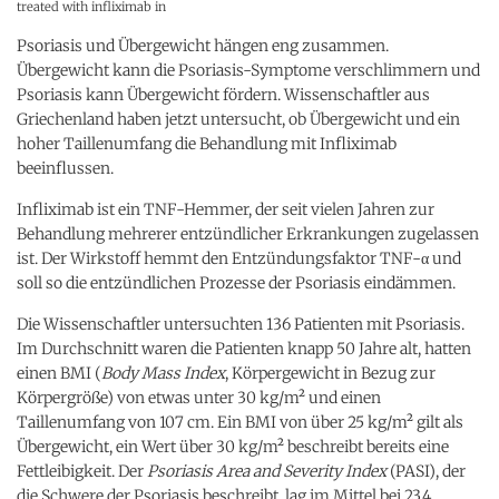
treated with infliximab in
Psoriasis und Übergewicht hängen eng zusammen.
Übergewicht kann die Psoriasis-Symptome verschlimmern und
Psoriasis kann Übergewicht fördern. Wissenschaftler aus
Griechenland haben jetzt untersucht, ob Übergewicht und ein
hoher Taillenumfang die Behandlung mit Infliximab
beeinflussen.
Infliximab ist ein TNF-Hemmer, der seit vielen Jahren zur
Behandlung mehrerer entzündlicher Erkrankungen zugelassen
ist. Der Wirkstoff hemmt den Entzündungsfaktor TNF-α und
soll so die entzündlichen Prozesse der Psoriasis eindämmen.
Die Wissenschaftler untersuchten 136 Patienten mit Psoriasis.
Im Durchschnitt waren die Patienten knapp 50 Jahre alt, hatten
einen BMI (
Body Mass Index
, Körpergewicht in Bezug zur
Körpergröße) von etwas unter 30 kg/m² und einen
Taillenumfang von 107 cm. Ein BMI von über 25 kg/m² gilt als
Übergewicht, ein Wert über 30 kg/m² beschreibt bereits eine
Fettleibigkeit. Der
Psoriasis Area and Severity Index
(PASI), der
die Schwere der Psoriasis beschreibt, lag im Mittel bei 23,4