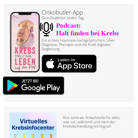
Onkobutler-App
Dein Begleiter. Jeden Tag.
Ein echtes Interview nach­gesprochen. Über
Diagnose, Therapie und die Kraft digitaler
Begleitung
Ihre zentrale Anlaufstelle für alles,
was vor, während und nach der
Krebsbehandlung wichtig ist!