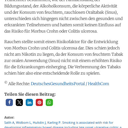
Bildungsstand, der Alkoholkonsum, die körperliche Aktivität
und der Konsum von feuchtem, rauchlosen Oraltabak (Snus),
unterschieden sich hingegen nicht zwischen den gesunden und
erkrankten Teilnehmern und hatten somit keinen Einfluss auf
das Risiko für Morbus Crohn oder Colitis ulcerosa.
Rauchen stellte somit einen Risikofaktor für die Entwicklung
von Morbus Crohn und Colitis ulcerosa dar. Dies schien jedoch
nicht am Nikotin zu liegen, da der Konsum von feuchtem Tabak
zur oralen Anwendung (Snus) nicht mit einem erhöhten Risiko
für die Erkrankungen einherging. Die Verbrennung des Tabaks
schien hier also eine entscheidende Rolle zu spielen.
©
Alle Rechte:
DeutschesGesundheitsPortal / HealthCom
Teilen Sie diesen Beitrag:
Autor:
Salih A, Widbom L, Hultdin J, Karling P. Smoking is associated with risk for
developing inflammatory bowel disease including late onset ulcerative colitis: a