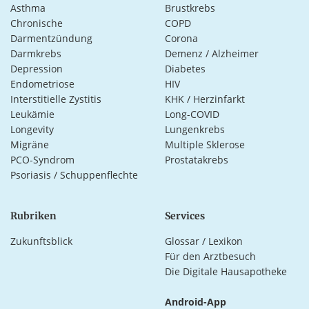
Asthma
Brustkrebs
Chronische
COPD
Darmentzündung
Corona
Darmkrebs
Demenz / Alzheimer
Depression
Diabetes
Endometriose
HIV
Interstitielle Zystitis
KHK / Herzinfarkt
Leukämie
Long-COVID
Longevity
Lungenkrebs
Migräne
Multiple Sklerose
PCO-Syndrom
Prostatakrebs
Psoriasis / Schuppenflechte
Rubriken
Services
Zukunftsblick
Glossar / Lexikon
Für den Arztbesuch
Die Digitale Hausapotheke
Android-App