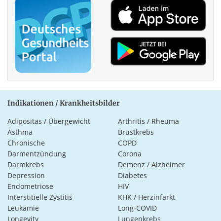
Indikationen / Krankheitsbilder
Adipositas / Übergewicht
Arthritis / Rheuma
Asthma
Brustkrebs
Chronische
COPD
Darmentzündung
Corona
Darmkrebs
Demenz / Alzheimer
Depression
Diabetes
Endometriose
HIV
Interstitielle Zystitis
KHK / Herzinfarkt
Leukämie
Long-COVID
Longevity
Lungenkrebs