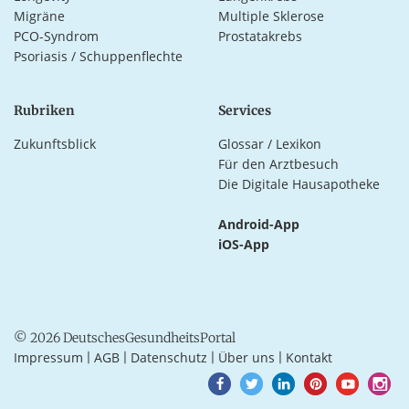
Migräne
Multiple Sklerose
PCO-Syndrom
Prostatakrebs
Psoriasis / Schuppenflechte
Rubriken
Services
Zukunftsblick
Glossar / Lexikon
Für den Arztbesuch
Die Digitale Hausapotheke
Android-App
iOS-App
© 2026 DeutschesGesundheitsPortal
Impressum
AGB
Datenschutz
Über uns
Kontakt
|
|
|
|
Goto
Goto
Goto
Goto
Goto
Goto