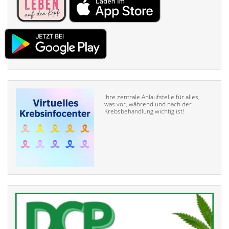
Ihre zentrale Anlaufstelle für alles,
was vor, während und nach der
Krebsbehandlung wichtig ist!