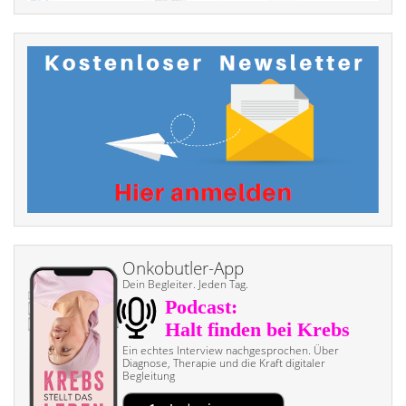
Onkobutler-App
Dein Begleiter. Jeden Tag.
Ein echtes Interview nach­gesprochen. Über
Diagnose, Therapie und die Kraft digitaler
Begleitung