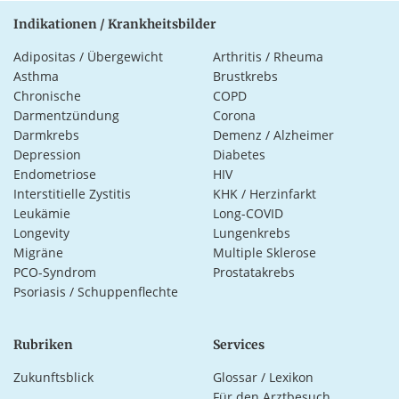
Indikationen / Krankheitsbilder
Adipositas / Übergewicht
Arthritis / Rheuma
Asthma
Brustkrebs
Chronische
COPD
Darmentzündung
Corona
Darmkrebs
Demenz / Alzheimer
Depression
Diabetes
Endometriose
HIV
Interstitielle Zystitis
KHK / Herzinfarkt
Leukämie
Long-COVID
Longevity
Lungenkrebs
Migräne
Multiple Sklerose
PCO-Syndrom
Prostatakrebs
Psoriasis / Schuppenflechte
Rubriken
Services
Zukunftsblick
Glossar / Lexikon
Für den Arztbesuch