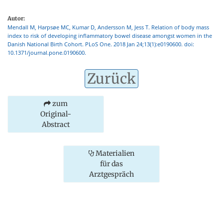
Autor:
Mendall M, Harpsøe MC, Kumar D, Andersson M, Jess T. Relation of body mass
index to risk of developing inflammatory bowel disease amongst women in the
Danish National Birth Cohort. PLoS One. 2018 Jan 24;13(1):e0190600. doi:
10.1371/journal.pone.0190600.
Zurück
zum
Original-
Abstract
Materialien
für das
Arztgespräch