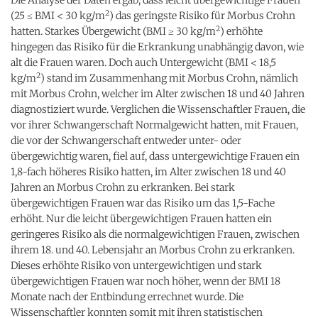
2
(25 ≤ BMI < 30 kg/m
) das geringste Risiko für Morbus Crohn
2
hatten. Starkes Übergewicht (BMI ≥ 30 kg/m
) erhöhte
hingegen das Risiko für die Erkrankung unabhängig davon, wie
alt die Frauen waren. Doch auch Untergewicht (BMI < 18,5
2
kg/m
) stand im Zusammenhang mit Morbus Crohn, nämlich
mit Morbus Crohn, welcher im Alter zwischen 18 und 40 Jahren
diagnostiziert wurde. Verglichen die Wissenschaftler Frauen, die
vor ihrer Schwangerschaft Normalgewicht hatten, mit Frauen,
die vor der Schwangerschaft entweder unter- oder
übergewichtig waren, fiel auf, dass untergewichtige Frauen ein
1,8-fach höheres Risiko hatten, im Alter zwischen 18 und 40
Jahren an Morbus Crohn zu erkranken. Bei stark
übergewichtigen Frauen war das Risiko um das 1,5-Fache
erhöht. Nur die leicht übergewichtigen Frauen hatten ein
geringeres Risiko als die normalgewichtigen Frauen, zwischen
ihrem 18. und 40. Lebensjahr an Morbus Crohn zu erkranken.
Dieses erhöhte Risiko von untergewichtigen und stark
übergewichtigen Frauen war noch höher, wenn der BMI 18
Monate nach der Entbindung errechnet wurde. Die
Wissenschaftler konnten somit mit ihren statistischen