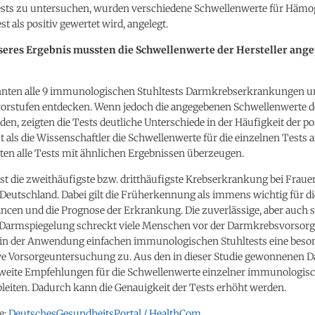
tests zu untersuchen, wurden verschiedene Schwellenwerte für Hämog
st als positiv gewertet wird, angelegt.
seres Ergebnis mussten die Schwellenwerte der Hersteller ange
nnten alle 9 immunologischen Stuhltests Darmkrebserkrankungen u
rstufen entdecken. Wenn jedoch die angegebenen Schwellenwerte de
en, zeigten die Tests deutliche Unterschiede in der Häufigkeit der po
t als die Wissenschaftler die Schwellenwerte für die einzelnen Tests 
ten alle Tests mit ähnlichen Ergebnissen überzeugen.
st die zweithäufigste bzw. dritthäufigste Krebserkrankung bei Frau
Deutschland. Dabei gilt die Früherkennung als immens wichtig für di
ncen und die Prognose der Erkrankung. Die zuverlässige, aber auch 
Darmspiegelung schreckt viele Menschen vor der Darmkrebsvorsorge
n der Anwendung einfachen immunologischen Stuhltests eine beson
ive Vorsorgeuntersuchung zu. Aus den in dieser Studie gewonnenen D
weite Empfehlungen für die Schwellenwerte einzelner immunologis
bleiten. Dadurch kann die Genauigkeit der Tests erhöht werden.
e:
DeutschesGesundheitsPortal / HealthCom