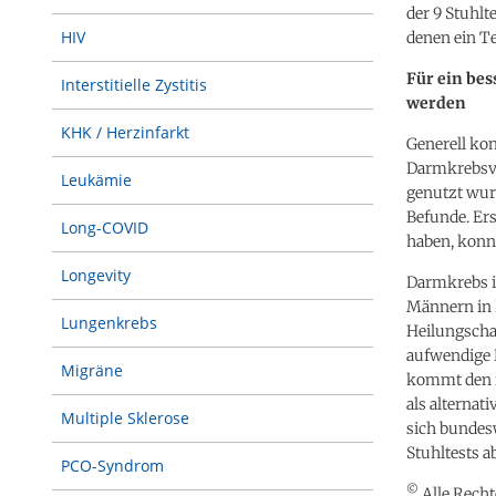
der 9 Stuhl
HIV
denen ein Te
Für ein bes
Interstitielle Zystitis
werden
KHK / Herzinfarkt
Generell ko
Darmkrebsvo
Leukämie
genutzt wurd
Befunde. Ers
Long-COVID
haben, konn
Longevity
Darmkrebs i
Männern in 
Lungenkrebs
Heilungscha
aufwendige 
Migräne
kommt den i
als alternat
Multiple Sklerose
sich bundes
Stuhltests a
PCO-Syndrom
©
Alle Recht