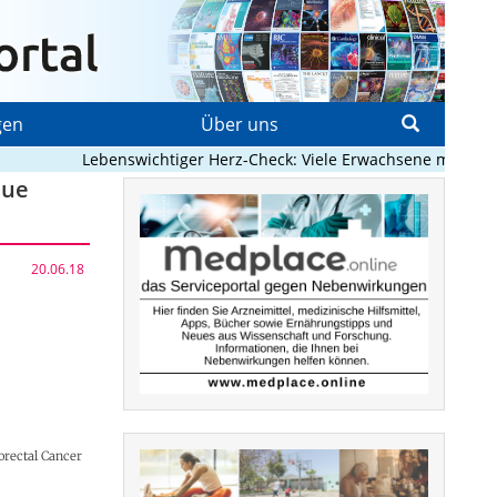
gen
Über uns
Lebenswichtiger Herz-Check: Viele Erwachsene mit angebor
eue
20.06.18
orectal Cancer