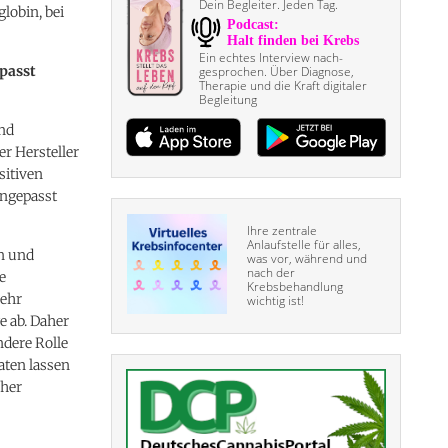
Dein Begleiter. Jeden Tag.
lobin, bei
Ein echtes Interview nach­
passt
gesprochen. Über Diagnose,
Therapie und die Kraft digitaler
Begleitung
nd
r Hersteller
sitiven
angepasst
Ihre zentrale
Anlaufstelle für alles,
en und
was vor, während und
nach der
e
Krebsbehandlung
sehr
wichtig ist!
 ab. Daher
dere Rolle
aten lassen
cher