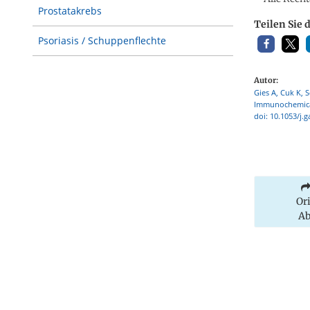
Prostatakrebs
Teilen Sie 
Psoriasis / Schuppenflechte
Autor:
Gies A, Cuk K, 
Immunochemical 
doi: 10.1053/j.g
Or
Ab