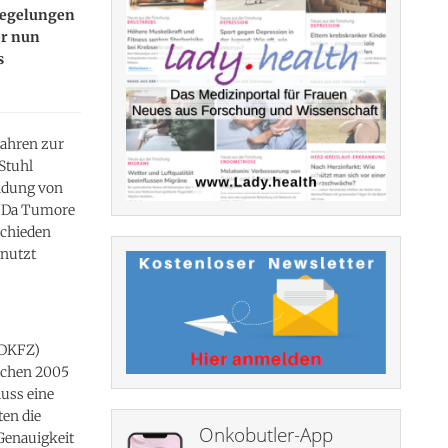
iegelungen
er nun
s
Jahren zur
Stuhl
endung von
u. Da Tumore
schieden
nutzt
(DKFZ)
schen 2005
uss eine
en die
Onkobutler-App
Genauigkeit