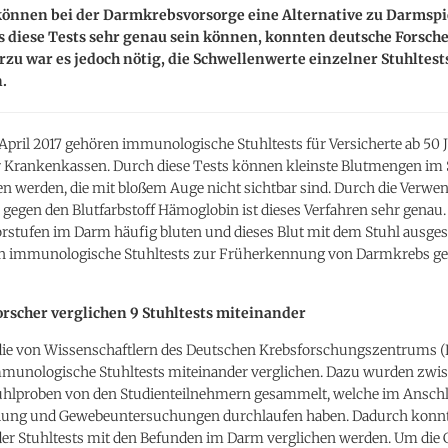
 können bei der Darmkrebsvorsorge eine Alternative zu Darmsp
s diese Tests sehr genau sein können, konnten deutsche Forsch
rzu war es jedoch nötig, die Schwellenwerte einzelner Stuhltest
.
 April 2017 gehören immunologische Stuhltests für Versicherte ab 50 
r Krankenkassen. Durch diese Tests können kleinste Blutmengen im 
n werden, die mit bloßem Auge nicht sichtbar sind. Durch die Verw
 gegen den Blutfarbstoff Hämoglobin ist dieses Verfahren sehr gena
rstufen im Darm häufig bluten und dieses Blut mit dem Stuhl ausge
n immunologische Stuhltests zur Früherkennung von Darmkrebs ge
rscher verglichen 9 Stuhltests miteinander
udie von Wissenschaftlern des Deutschen Krebsforschungszentrums 
munologische Stuhltests miteinander verglichen. Dazu wurden zwi
uhlproben von den Studienteilnehmern gesammelt, welche im Anschl
ung und Gewebeuntersuchungen durchlaufen haben. Dadurch konnt
der Stuhltests mit den Befunden im Darm verglichen werden. Um die 