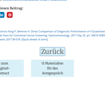
diesen Beitrag:
Schrotz-King P, Brenner H. Direct Comparison of Diagnostic Performance of 9 Quantitati
Tests for Colorectal Cancer Screening. Gastroenterology. 2017 Sep 25. pii: S0016-5085
astro.2017.09.018. [Epub ahead of print].
Zurück
zum
Materialien
iginal-
für das
stract
Arztgespräch