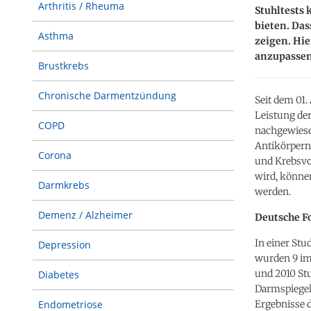
Arthritis / Rheuma
Stuhltests
bieten. Das
Asthma
zeigen. Hie
anzupassen
Brustkrebs
Chronische Darmentzündung
Seit dem 01.
Leistung de
COPD
nachgewiese
Antikörpern
Corona
und Krebsvo
wird, könne
Darmkrebs
werden.
Demenz / Alzheimer
Deutsche Fo
In einer St
Depression
wurden 9 im
und 2010 St
Diabetes
Darmspiegel
Ergebnisse 
Endometriose