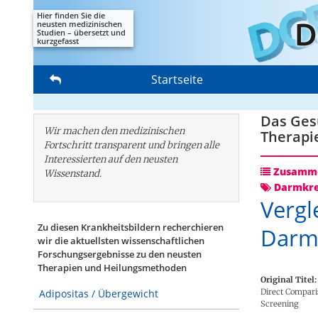
Hier finden Sie die
neusten medizinischen
Studien – übersetzt und
kurzgefasst
Startseite
Das Gesu
Wir machen den medizinischen
Therapi
Fortschritt transparent und bringen alle
Interessierten auf den neusten
Zusamme
Wissenstand.
Darmkr
Vergl
Zu diesen Krankheitsbildern recherchieren
Darm
wir die aktuellsten wissenschaftlichen
Forschungs­ergebnisse zu den neusten
Therapien und Heilungsmethoden
Original Titel:
Direct Compari
Adipositas / Übergewicht
Screening