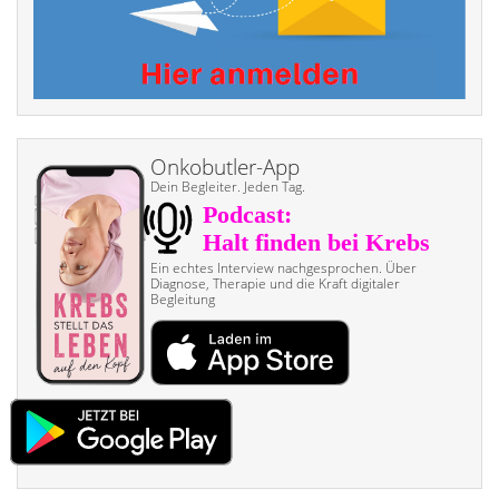
Onkobutler-App
Dein Begleiter. Jeden Tag.
Ein echtes Interview nach­gesprochen. Über
Diagnose, Therapie und die Kraft digitaler
Begleitung