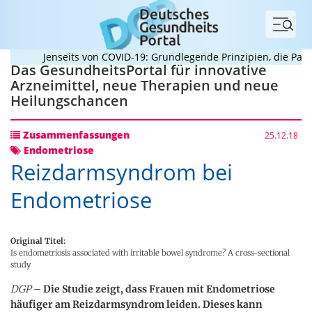
Menü
Jenseits von COVID-19: Grundlegende Prinzipien, die Pande
Das GesundheitsPortal für innovative
Arzneimittel, neue Therapien und neue
Heilungschancen
Zusammenfassungen
25.12.18
Endometriose
Reizdarmsyndrom bei
Endometriose
Original Titel:
Is endometriosis associated with irritable bowel syndrome? A cross-sectional
study
DGP
–
Die Studie zeigt, dass Frauen mit Endometriose
häufiger am Reizdarmsyndrom leiden. Dieses kann