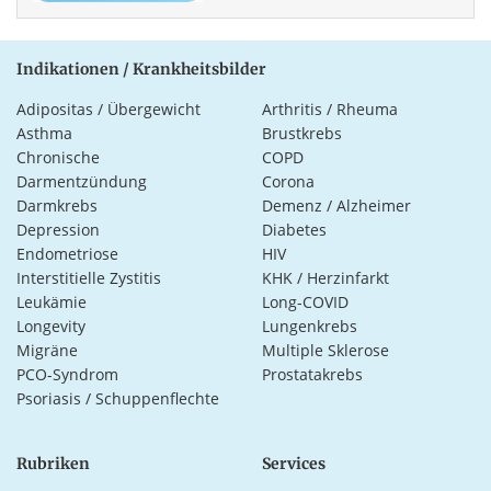
Indikationen / Krankheitsbilder
Adipositas / Übergewicht
Arthritis / Rheuma
Asthma
Brustkrebs
Chronische
COPD
Darmentzündung
Corona
Darmkrebs
Demenz / Alzheimer
Depression
Diabetes
Endometriose
HIV
Interstitielle Zystitis
KHK / Herzinfarkt
Leukämie
Long-COVID
Longevity
Lungenkrebs
Migräne
Multiple Sklerose
PCO-Syndrom
Prostatakrebs
Psoriasis / Schuppenflechte
Rubriken
Services