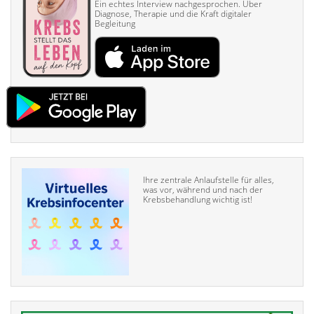
Ein echtes Interview nach­gesprochen. Über
Diagnose, Therapie und die Kraft digitaler
Begleitung
Ihre zentrale Anlaufstelle für alles,
was vor, während und nach der
Krebsbehandlung wichtig ist!