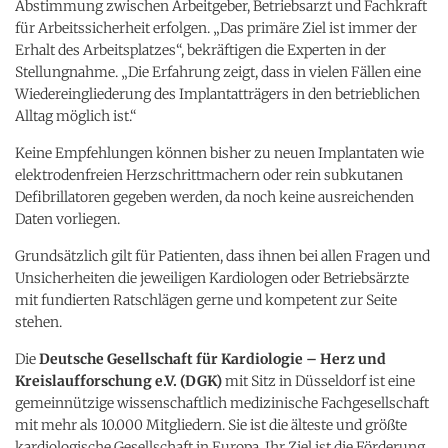
Abstimmung zwischen Arbeitgeber, Betriebsarzt und Fachkraft
für Arbeitssicherheit erfolgen. „Das primäre Ziel ist immer der
Erhalt des Arbeitsplatzes“, bekräftigen die Experten in der
Stellungnahme. „Die Erfahrung zeigt, dass in vielen Fällen eine
Wiedereingliederung des Implantatträgers in den betrieblichen
Alltag möglich ist.“
Keine Empfehlungen können bisher zu neuen Implantaten wie
elektrodenfreien Herzschrittmachern oder rein subkutanen
Defibrillatoren gegeben werden, da noch keine ausreichenden
Daten vorliegen.
Grundsätzlich gilt für Patienten, dass ihnen bei allen Fragen und
Unsicherheiten die jeweiligen Kardiologen oder Betriebsärzte
mit fundierten Ratschlägen gerne und kompetent zur Seite
stehen.
Die
Deutsche Gesellschaft für Kardiologie – Herz und
Kreislaufforschung e.V. (DGK)
mit Sitz in Düsseldorf ist eine
gemeinnützige wissenschaftlich medizinische Fachgesellschaft
mit mehr als 10.000 Mitgliedern. Sie ist die älteste und größte
kardiologische Gesellschaft in Europa. Ihr Ziel ist die Förderung