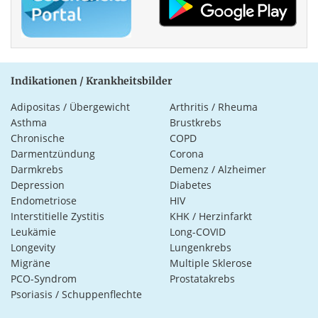
Indikationen / Krankheitsbilder
Adipositas / Übergewicht
Arthritis / Rheuma
Asthma
Brustkrebs
Chronische
COPD
Darmentzündung
Corona
Darmkrebs
Demenz / Alzheimer
Depression
Diabetes
Endometriose
HIV
Interstitielle Zystitis
KHK / Herzinfarkt
Leukämie
Long-COVID
Longevity
Lungenkrebs
Migräne
Multiple Sklerose
PCO-Syndrom
Prostatakrebs
Psoriasis / Schuppenflechte