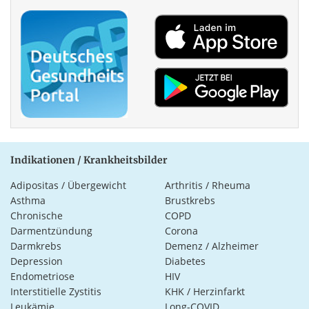
Indikationen / Krankheitsbilder
Adipositas / Übergewicht
Arthritis / Rheuma
Asthma
Brustkrebs
Chronische
COPD
Darmentzündung
Corona
Darmkrebs
Demenz / Alzheimer
Depression
Diabetes
Endometriose
HIV
Interstitielle Zystitis
KHK / Herzinfarkt
Leukämie
Long-COVID