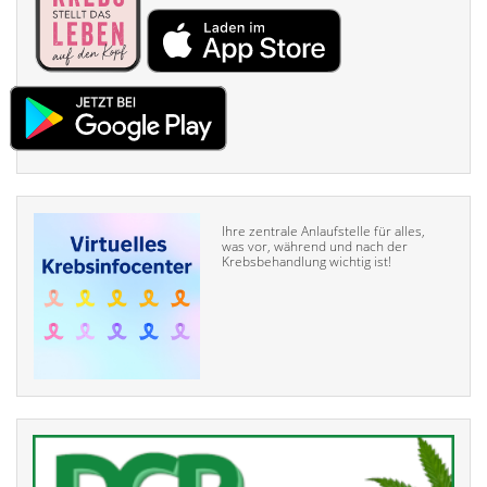
Ihre zentrale Anlaufstelle für alles,
was vor, während und nach der
Krebsbehandlung wichtig ist!