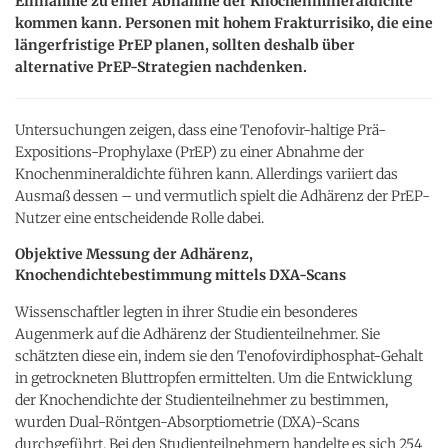
Einnahme zu einer Abnahme der Knochenmineraldichte
kommen kann. Personen mit hohem Frakturrisiko, die eine
längerfristige PrEP planen, sollten deshalb über
alternative PrEP-Strategien nachdenken.
Untersuchungen zeigen, dass eine Tenofovir-haltige Prä-
Expositions-Prophylaxe (PrEP) zu einer Abnahme der
Knochenmineraldichte führen kann. Allerdings variiert das
Ausmaß dessen – und vermutlich spielt die Adhärenz der PrEP-
Nutzer eine entscheidende Rolle dabei.
Objektive Messung der Adhärenz,
Knochendichtebestimmung mittels DXA-Scans
Wissenschaftler legten in ihrer Studie ein besonderes
Augenmerk auf die Adhärenz der Studienteilnehmer. Sie
schätzten diese ein, indem sie den Tenofovirdiphosphat-Gehalt
in getrockneten Bluttropfen ermittelten. Um die Entwicklung
der Knochendichte der Studienteilnehmer zu bestimmen,
wurden Dual-Röntgen-Absorptiometrie (DXA)-Scans
durchgeführt. Bei den Studienteilnehmern handelte es sich 254