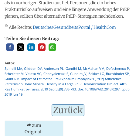
als in vorherigen Studien ausfiel. Personen, die ein hohes
Frakturrisiko aufweisen und eine längere Anwendung der PrEP
planen, sollten über alternative PrEP-Strategien nachdenken.
©
Alle Rechte:
DeutschesGesundheitsPortal / HealthCom
Teilen Sie diesen Beitrag:
Autor:
Spinelli MA, Glidden DV, Anderson PL, Gandhi M, McMahan VM, Defechereux P,
Schechter M, Veloso VG, Chariyalertsak S, Guanira JV, Bekker LG, Buchbinder SP,
Grant RM. Impact of Estimated Pre-Exposure Prophylaxis (PrEP) Adherence
Patterns on Bone Mineral Density in a Large PrEP Demonstration Project. AIDS
Res Hum Retroviruses. 2019 Sep;35(9):788-793. doi: 10.1089/AID.2018.0297. Epub
2019 Jun 19.
Zurück
zum
Original-