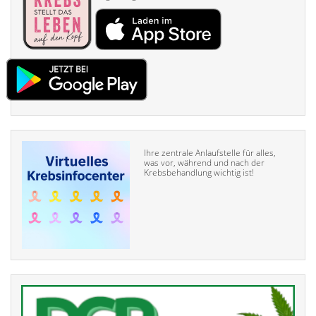
Ihre zentrale Anlaufstelle für alles,
was vor, während und nach der
Krebsbehandlung wichtig ist!