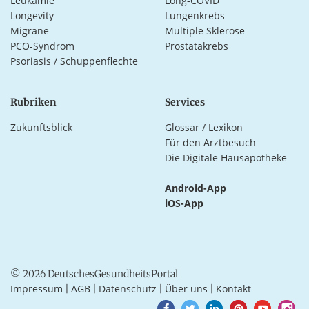
Leukämie
Long-COVID
Longevity
Lungenkrebs
Migräne
Multiple Sklerose
PCO-Syndrom
Prostatakrebs
Psoriasis / Schuppenflechte
Rubriken
Services
Zukunftsblick
Glossar / Lexikon
Für den Arztbesuch
Die Digitale Hausapotheke
Android-App
iOS-App
© 2026 DeutschesGesundheitsPortal
Impressum
AGB
Datenschutz
Über uns
Kontakt
|
|
|
|