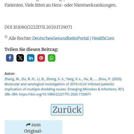
Patienten. Viele litten an Herz- oder Nierenerkrankungen.
DOI 10.1080/22221751.2020.1729071
©
Alle Rechte:
DeutschesGesundheitsPortal / HealthCom
Teilen Sie diesen Beitrag:
Autor:
Zhang, W., Du, R.-H., Li, B., Zheng, X.-S., Yang, X.-L., Hu, B., … Zhou, P. (2020).
Molecular and serological investigation of 2019-nCoV infected patients:
implication of multiple shedding routes. Emerging Microbes & Infections, 9(1),
386–389. https://doi.org/10.1080/22221751.2020.1729071
Zurück
zum
Original-