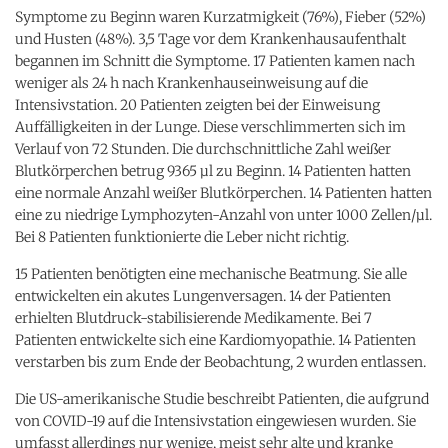
Symptome zu Beginn waren Kurzatmigkeit (76%), Fieber (52%)
und Husten (48%). 3,5 Tage vor dem Krankenhausaufenthalt
begannen im Schnitt die Symptome. 17 Patienten kamen nach
weniger als 24 h nach Krankenhauseinweisung auf die
Intensivstation. 20 Patienten zeigten bei der Einweisung
Auffälligkeiten in der Lunge. Diese verschlimmerten sich im
Verlauf von 72 Stunden. Die durchschnittliche Zahl weißer
Blutkörperchen betrug 9365 µl zu Beginn. 14 Patienten hatten
eine normale Anzahl weißer Blutkörperchen. 14 Patienten hatten
eine zu niedrige Lymphozyten-Anzahl von unter 1000 Zellen/µl.
Bei 8 Patienten funktionierte die Leber nicht richtig.
15 Patienten benötigten eine mechanische Beatmung. Sie alle
entwickelten ein akutes Lungenversagen. 14 der Patienten
erhielten Blutdruck-stabilisierende Medikamente. Bei 7
Patienten entwickelte sich eine Kardiomyopathie. 14 Patienten
verstarben bis zum Ende der Beobachtung, 2 wurden entlassen.
Die US-amerikanische Studie beschreibt Patienten, die aufgrund
von COVID-19 auf die Intensivstation eingewiesen wurden. Sie
umfasst allerdings nur wenige, meist sehr alte und kranke