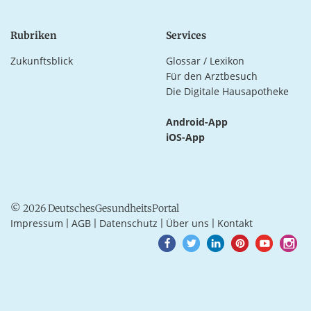
Rubriken
Services
Zukunftsblick
Glossar / Lexikon
Für den Arztbesuch
Die Digitale Hausapotheke
Android-App
iOS-App
© 2026 DeutschesGesundheitsPortal
Impressum
AGB
Datenschutz
Über uns
Kontakt
|
|
|
|
Goto
Goto
Goto
Goto
Goto
Goto
Facebook
Twitter
LinkedIn
Pinterest
Youtube
Instagra