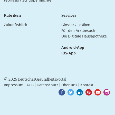
Psoriasis / Schuppenflechte
Rubriken
Services
Zukunftsblick
Glossar / Lexikon
Für den Arztbesuch
Die Digitale Hausapotheke
Android-App
iOS-App
© 2026 DeutschesGesundheitsPortal
Impressum
AGB
Datenschutz
Über uns
Kontakt
|
|
|
|
Goto
Goto
Goto
Goto
Goto
Goto
Facebook
Twitter
LinkedIn
Pinterest
Youtube
Instagra