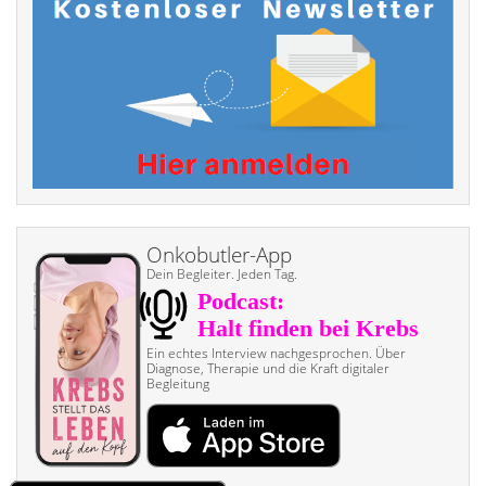
Onkobutler-App
Dein Begleiter. Jeden Tag.
Ein echtes Interview nach­gesprochen. Über
Diagnose, Therapie und die Kraft digitaler
Begleitung