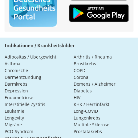
Indikationen / Krankheitsbilder
Adipositas / Übergewicht
Arthritis / Rheuma
Asthma
Brustkrebs
Chronische
COPD
Darmentzündung
Corona
Darmkrebs
Demenz / Alzheimer
Depression
Diabetes
Endometriose
HIV
Interstitielle Zystitis
KHK / Herzinfarkt
Leukämie
Long-COVID
Longevity
Lungenkrebs
Migräne
Multiple Sklerose
PCO-Syndrom
Prostatakrebs