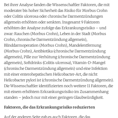
Bei ihrer Analyse fanden die Wissenschaftler Faktoren, die mit
moderater bis hoher Sicherheit das Risiko für Morbus Crohn
oder Colitis ulcerosa oder chronische Darmentzündungen
allgemein erhöhten oder senkten. Insgesamt 9 Faktoren
erhöhten der Analyse zufolge das Erkrankungsrisiko – und
zwar: Rauchen (Morbus Crohn), Leben in der Stadt (Morbus
Crohn, chronische Darmentzündung allgemein),
Blinddarmoperation (Morbus Crohn), Mandelentfernung
(Morbus Crohn), Antibiotika (chronische Darmentzündung
allgemein), Pille zur Verhütung (chronische Darmentzündung
allgemein), Softdrinks (Colitis ulcerosa), Vitamin-D-Mangel
(chronische Darmentzündung allgemein) und eine Infektion
mit einer enterohepatischen Helicobacter-Art, die nicht
Helicobacter pylori ist (chronische Darmentzündung allgemein).
Die Wissenschaftler identifizierten noch weitere 11 Faktoren, die
mit einem erhöhtem Erkrankungsrisiko im Zusammenhang
standen – jedoch nur mit einer geringen Glaubwürdigkeit.
Faktoren, die das Erkrankungsrisiko reduzierten
Auf der anderen Seite gab es auch Faktoren, die das