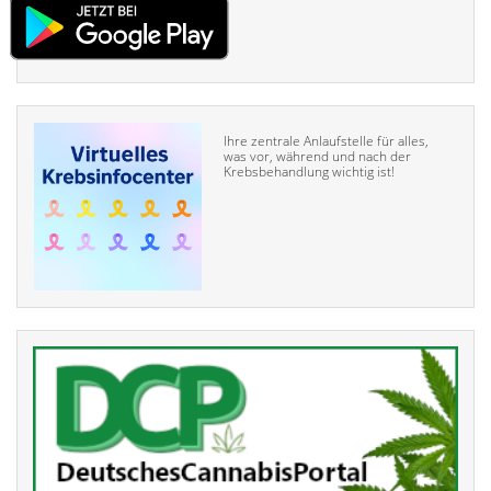
Ihre zentrale Anlaufstelle für alles,
was vor, während und nach der
Krebsbehandlung wichtig ist!