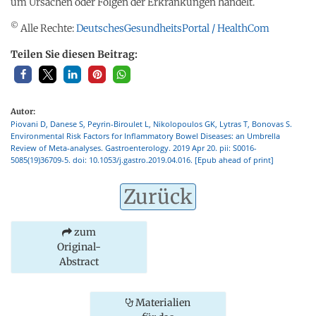
um Ursachen oder Folgen der Erkrankungen handelt.
©
Alle Rechte:
DeutschesGesundheitsPortal / HealthCom
Teilen Sie diesen Beitrag:
Autor:
Piovani D, Danese S, Peyrin-Biroulet L, Nikolopoulos GK, Lytras T, Bonovas S.
Environmental Risk Factors for Inflammatory Bowel Diseases: an Umbrella
Review of Meta-analyses. Gastroenterology. 2019 Apr 20. pii: S0016-
5085(19)36709-5. doi: 10.1053/j.gastro.2019.04.016. [Epub ahead of print]
Zurück
zum
Original-
Abstract
Materialien