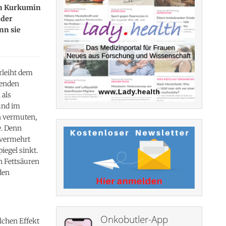
on Kurkumin
 der
nn sie
rleiht dem
menden
als
und im
n vermuten,
e. Denn
 vermehrt
egel sinkt.
h Fettsäuren
den
Onkobutler-App
lchen Effekt