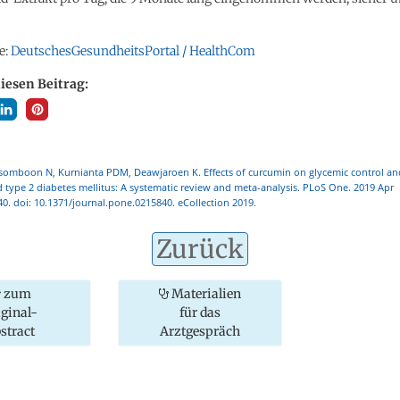
e:
DeutschesGesundheitsPortal / HealthCom
diesen Beitrag:
omboon N, Kurnianta PDM, Deawjaroen K. Effects of curcumin on glycemic control and 
 type 2 diabetes mellitus: A systematic review and meta-analysis. PLoS One. 2019 Apr
40. doi: 10.1371/journal.pone.0215840. eCollection 2019.
Zurück
zum
Materialien
iginal-
für das
stract
Arztgespräch