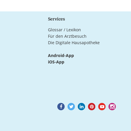
Services
Glossar / Lexikon
Für den Arztbesuch
Die Digitale Hausapotheke
Android-App
iOS-App
Goto
Goto
Goto
Goto
Goto
Goto
Facebook
Twitter
LinkedIn
Pinterest
Youtube
Instagram