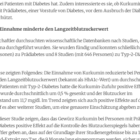
 Patienten mit Diabetes hat. Zudem interessierte es sie, ob Kurkumi
 Prädiabetes, einer Vorstufe von Diabetes, vor dem Ausbruch der Dia
chützt.
innahme minderte den Langzeitblutzuckerwert
chaftler durchsuchten wissenschaftliche Datenbanken nach Studien, 
a durchgeführt wurden. Sie wurden fündig und konnten schließlich
rsonen) zu Prädiabetes und 8 Studien (mit 646 Personen) zu Typ-2-Di
sse zeigten Folgendes: Die Einnahme von Kurkumin reduzierte bei P
 den Langzeitblutzuckerwert (bekannt als HbA1c-Wert) um durchschni
Patienten mit Typ-2-Diabetes hatte die Kurkumin-Zufuhr positive Eff
wurde durchschnittlich um 0,5 % gesenkt und der Blutzucker im
and um 11,7 mg/dl. Im Trend zeigten sich auch positive Effekte auf d
f es aber weiterer Studien, um eine genauere Einschätzung abgeben 
dieser Studie zeigen, dass das Gewürz Kurkumin bei Personen mit Prä
abetes positive Effekt auf die Kontrolle des Blutzuckerspiegels habe
ler geben an, dass auf der Grundlage ihrer Studienergebnisse bis zu 1
-Extrakt pro Tag, die 9 Monate lang eingenommen werden, sicher un