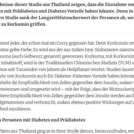
bnisse dieser Studie aus Thailand zeigen, dass die Einnahme v
n mit Prädiabetes und Diabetes Vorteile haben könnte. Denn in
en Studie sank der Langzeitblutzuckerwert der Personen ab, we
 zu Kurkumin griffen.
nnt jeder, der schon mal ein Curry gegessen hat. Denn Kurkumin ve
höne gelbe Farbe. Es wird aus der aus Indien bzw. Südostasien stam
kuma (auch Gelbwurz genannt) gewonnen. Kurkuma, mit Kurkumin 
Inhaltstoff, wird in der Traditionellen Chinesischen Medizin (TCM) 
on seit Tausenden von Jahren als Heilpflanze verehrt. Studien lasse
fuhr von Kurkumin auch für Diabetes-Patienten Vorteile haben könnt
höht die Empfindlichkeit von Zellen gegenüber dem Insulin, sodass
enommen und umgesetzt wird – mit der Folge, dass der Blutzuckerspi
öhere Empfindlichkeit von Zellen gegenüber dem Insulin werden auc
fgenommen und verbraucht, sodass ebenso positive Wirkungen auf 
hsel resultieren.
n Personen mit Diabetes und Prädiabetes
lern aus Thailand ging es in ihrer Studie darum, herauszufinden, we