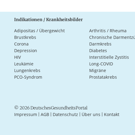
Indikationen / Krankheitsbilder
Adipositas / Übergewicht
Arthritis / Rheuma
Brustkrebs
Chronische Darmentz
Corona
Darmkrebs
Depression
Diabetes
HIV
Interstitielle Zystitis
Leukämie
Long-COVID
Lungenkrebs
Migräne
PCO-Syndrom
Prostatakrebs
© 2026 DeutschesGesundheitsPortal
Impressum
AGB
Datenschutz
Über uns
Kontakt
|
|
|
|