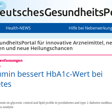
Health-NEWS
Hilfe bei Nebenwirkun
ndheitsPortal für innovative Arzneimittel, n
en und neue Heilungschancen
nfassungen
s
min bessert HbA1c-Wert bei
tes
umin on glycemic control and lipid profile in prediabetes and type 2 diabetes mellitus
a-analysis