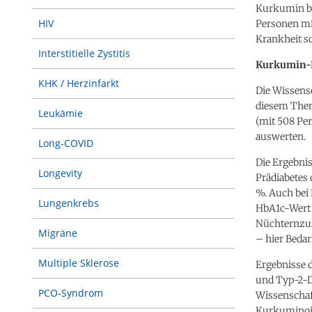
Kurkumin bei
HIV
Personen mit
Krankheit s
Interstitielle Zystitis
Kurkumin-E
KHK / Herzinfarkt
Die Wissens
diesem Them
Leukämie
(mit 508 Pe
auswerten.
Long-COVID
Die Ergebni
Longevity
Prädiabetes
%. Auch bei 
Lungenkrebs
HbA1c-Wert 
Nüchternzust
Migräne
– hier Bedar
Multiple Sklerose
Ergebnisse 
und Typ-2-Di
PCO-Syndrom
Wissenschaft
Kurkuminoid