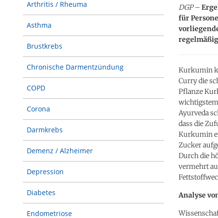
Arthritis / Rheuma
DGP
–
Erge
für Persone
Asthma
vorliegend
regelmäßig
Brustkrebs
Chronische Darmentzündung
Kurkumin ke
Curry die sc
COPD
Pflanze Kur
wichtigstem 
Corona
Ayurveda sch
dass die Zu
Darmkrebs
Kurkumin er
Zucker aufg
Demenz / Alzheimer
Durch die h
vermehrt au
Depression
Fettstoffwec
Diabetes
Analyse vo
Wissenschaft
Endometriose