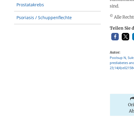
Prostatakrebs
sind.
©
Alle Recht
Psoriasis / Schuppenflechte
Teilen Sie 
Autor:
Poolsup N, Suks
prediabetes and
23;14(4):e02158
Or
Ab