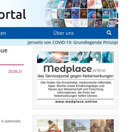
gen
Über uns
Jenseits von COVID-19: Grundlegende Prinzipien, die P
eue
20.08.21
: A systematic