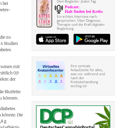
Dein Begleiter. Jeden Tag.
n bei
betes-
Ein echtes Interview nach­
gesprochen. Über Diagnose,
Therapie und die Kraft digitaler
Begleitung
die zu
 4 Studien
abetes
Ihre zentrale
ersonen mit
Anlaufstelle für alles,
ttlich 0,9
was vor, während und
nach der
ekte: der
Krebsbehandlung
wichtig ist!
ie Blutfette
zu können.
diabetes
n könnte. Die
,8 g
d effektiv