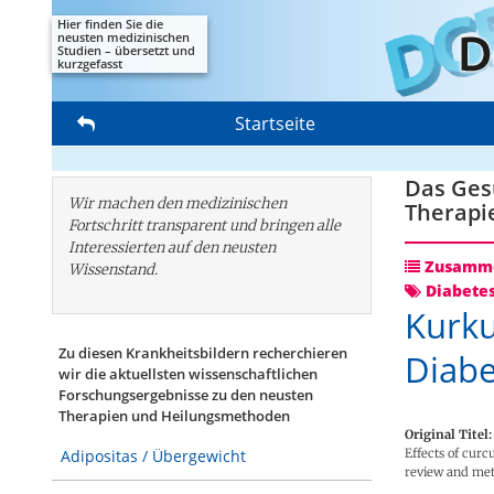
Hier finden Sie die
neusten medizinischen
Studien – übersetzt und
kurzgefasst
Startseite
Das Gesu
Wir machen den medizinischen
Therapi
Fortschritt transparent und bringen alle
Interessierten auf den neusten
Zusamme
Wissenstand.
Diabete
Kurku
Zu diesen Krankheitsbildern recherchieren
Diabe
wir die aktuellsten wissenschaftlichen
Forschungs­ergebnisse zu den neusten
Therapien und Heilungsmethoden
Original Titel:
Effects of curc
Adipositas / Übergewicht
review and met