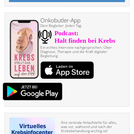
Onkobutler-App
Dein Begleiter. Jeden Tag.
Ein echtes Interview nach­gesprochen. Über
Diagnose, Therapie und die Kraft digitaler
Begleitung
Ihre zentrale Anlaufstelle für alles,
was vor, während und nach der
Krebsbehandlung wichtig ist!