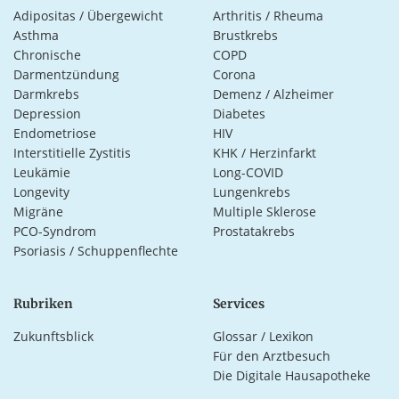
Adipositas / Übergewicht
Arthritis / Rheuma
Asthma
Brustkrebs
Chronische
COPD
Darmentzündung
Corona
Darmkrebs
Demenz / Alzheimer
Depression
Diabetes
Endometriose
HIV
Interstitielle Zystitis
KHK / Herzinfarkt
Leukämie
Long-COVID
Longevity
Lungenkrebs
Migräne
Multiple Sklerose
PCO-Syndrom
Prostatakrebs
Psoriasis / Schuppenflechte
Rubriken
Services
Zukunftsblick
Glossar / Lexikon
Für den Arztbesuch
Die Digitale Hausapotheke