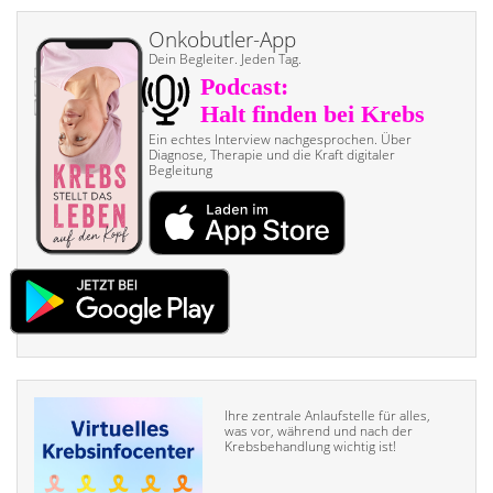
Onkobutler-App
Dein Begleiter. Jeden Tag.
Ein echtes Interview nach­gesprochen. Über
Diagnose, Therapie und die Kraft digitaler
Begleitung
Ihre zentrale Anlaufstelle für alles,
was vor, während und nach der
Krebsbehandlung wichtig ist!