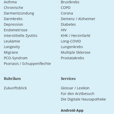
Asthma
Brustkrebs
Chronische
COPD
Darmentzündung
Corona
Darmkrebs
Demenz / Alzheimer
Depression
Diabetes
Endometriose
HIV
Interstitielle Zystitis
KHK / Herzinfarkt
Leukämie
Long-COVID
Longevity
Lungenkrebs
Migräne
Multiple Sklerose
PCO-Syndrom
Prostatakrebs
Psoriasis / Schuppenflechte
Rubriken
Services
Zukunftsblick
Glossar / Lexikon
Für den Arztbesuch
Die Digitale Hausapotheke
Android-App