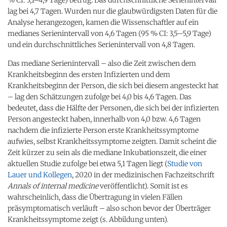
lag bei 4,7 Tagen. Wurden nur die glaubwürdigsten Daten für die
Analyse herangezogen, kamen die Wissenschaftler auf ein
medianes Serienintervall von 4,6 Tagen (95 % CI: 3,5–5,9 Tage)
und ein durchschnittliches Serienintervall von 4,8 Tagen.
Das mediane Serienintervall – also die Zeit zwischen dem
Krankheitsbeginn des ersten Infizierten und dem
Krankheitsbeginn der Person, die sich bei diesem angesteckt hat
– lag den Schätzungen zufolge bei 4,0 bis 4,6 Tagen. Das
bedeutet, dass die Hälfte der Personen, die sich bei der infizierten
Person angesteckt haben, innerhalb von 4,0 bzw. 4,6 Tagen
nachdem die infizierte Person erste Krankheitssymptome
aufwies, selbst Krankheitssymptome zeigten. Damit scheint die
Zeit kürzer zu sein als die mediane Inkubationszeit, die einer
aktuellen Studie zufolge bei etwa 5,1 Tagen liegt (
Studie von
Lauer und Kollegen
, 2020 in der medizinischen Fachzeitschrift
Annals of internal medicine
veröffentlicht). Somit ist es
wahrscheinlich, dass die Übertragung in vielen Fällen
präsymptomatisch verläuft – also schon bevor der Überträger
Krankheitssymptome zeigt (s. Abbildung unten).