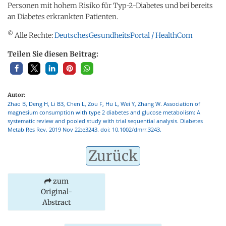
Personen mit hohem Risiko für Typ-2-Diabetes und bei bereits
an Diabetes erkrankten Patienten.
©
Alle Rechte:
DeutschesGesundheitsPortal / HealthCom
Teilen Sie diesen Beitrag:
Autor:
Zhao B, Deng H, Li B3, Chen L, Zou F, Hu L, Wei Y, Zhang W. Association of
magnesium consumption with type 2 diabetes and glucose metabolism: A
systematic review and pooled study with trial sequential analysis. Diabetes
Metab Res Rev. 2019 Nov 22:e3243. doi: 10.1002/dmrr.3243.
Zurück
zum
Original-
Abstract