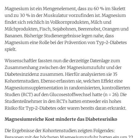
Magnesium ist ein Mengenelement, dass zu 60 % im Skelett
und zu 30 % in der Muskulatur vorzufinden ist. Magnesium
findet sich reichlich in Vollkornprodukten, Milch und
Milchprodukten, Fisch, Sojabohnen, Beerenobst, Orangen und
Bananen. Bisherige Studienergebnisse legen nahe, dass
Magnesium eine Rolle bei der Prävention von Typ-2-Diabetes
spielt.
Wissenschaftler fassten nun die derzeitige Datenlage zum
Zusammenhang zwischen der Magnesiumzufuhr und der
Diabetesinzidenz zusammen. Hierfür analysierten sie 35
Kohortenstudien. Ebenso erfassten sie, welchen Effekt eine
Magnesiumsupplementation in randomisierten, kontrollierten
Studien (RCT) auf den Glucosestoffwechsel hatte (n = 26). Die
Studienteilnehmer in den RCTs hatten entweder ein hohes
Risiko für Typ-2-Diabetes oder waren bereits daran erkrankt.
Magnesiumreiche Kost minderte das Diabetesrisiko
Die Ergebnisse der Kohortenstudien zeigten Folgendes:
Personen mit der höchsten Magnesiumzufuhr hatten ein um 22