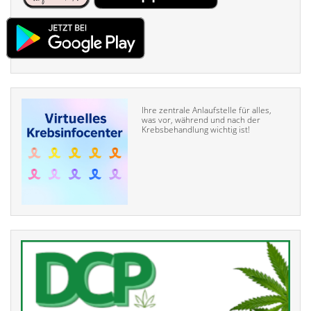
Ihre zentrale Anlaufstelle für alles,
was vor, während und nach der
Krebsbehandlung wichtig ist!