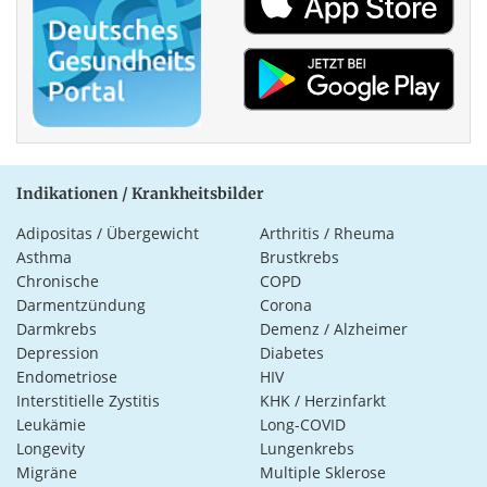
Indikationen / Krankheitsbilder
Adipositas / Übergewicht
Arthritis / Rheuma
Asthma
Brustkrebs
Chronische
COPD
Darmentzündung
Corona
Darmkrebs
Demenz / Alzheimer
Depression
Diabetes
Endometriose
HIV
Interstitielle Zystitis
KHK / Herzinfarkt
Leukämie
Long-COVID
Longevity
Lungenkrebs
Migräne
Multiple Sklerose