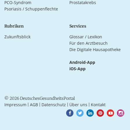
PCO-Syndrom
Prostatakrebs
Psoriasis / Schuppenflechte
Rubriken
Services
Zukunftsblick
Glossar / Lexikon
Für den Arztbesuch
Die Digitale Hausapotheke
Android-App
iOS-App
© 2026 DeutschesGesundheitsPortal
Impressum
AGB
Datenschutz
Über uns
Kontakt
|
|
|
|
Goto
Goto
Goto
Goto
Goto
Goto
Facebook
Twitter
LinkedIn
Pinterest
Youtube
Instagra