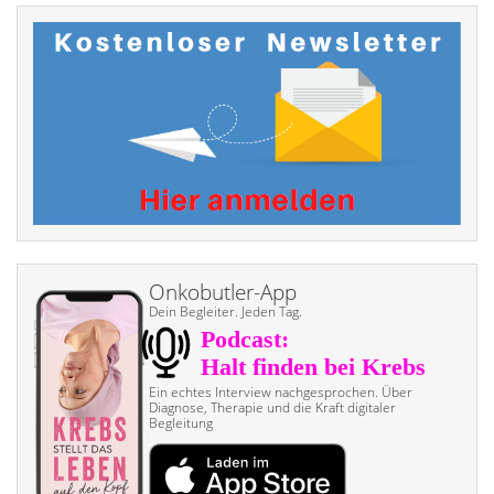
Onkobutler-App
Dein Begleiter. Jeden Tag.
Ein echtes Interview nach­gesprochen. Über
Diagnose, Therapie und die Kraft digitaler
Begleitung