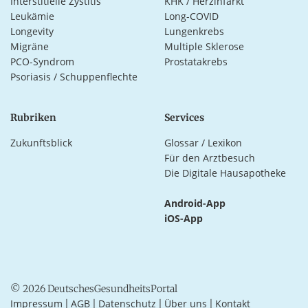
Interstitielle Zystitis
KHK / Herzinfarkt
Leukämie
Long-COVID
Longevity
Lungenkrebs
Migräne
Multiple Sklerose
PCO-Syndrom
Prostatakrebs
Psoriasis / Schuppenflechte
Rubriken
Services
Zukunftsblick
Glossar / Lexikon
Für den Arztbesuch
Die Digitale Hausapotheke
Android-App
iOS-App
© 2026 DeutschesGesundheitsPortal
Impressum
AGB
Datenschutz
Über uns
Kontakt
|
|
|
|