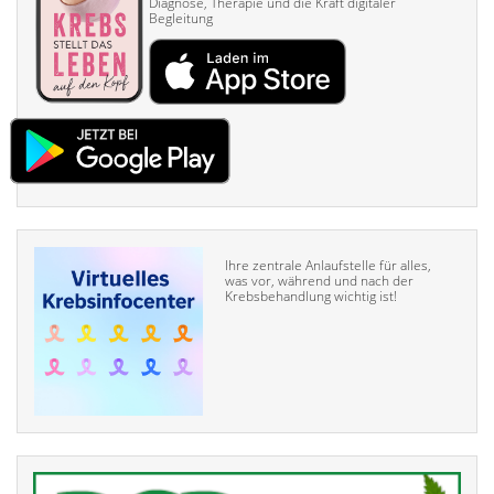
Diagnose, Therapie und die Kraft digitaler
Begleitung
Ihre zentrale Anlaufstelle für alles,
was vor, während und nach der
Krebsbehandlung wichtig ist!