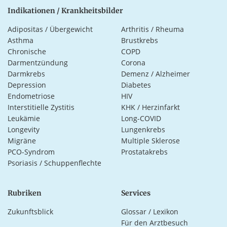
Indikationen / Krankheitsbilder
Adipositas / Übergewicht
Arthritis / Rheuma
Asthma
Brustkrebs
Chronische
COPD
Darmentzündung
Corona
Darmkrebs
Demenz / Alzheimer
Depression
Diabetes
Endometriose
HIV
Interstitielle Zystitis
KHK / Herzinfarkt
Leukämie
Long-COVID
Longevity
Lungenkrebs
Migräne
Multiple Sklerose
PCO-Syndrom
Prostatakrebs
Psoriasis / Schuppenflechte
Rubriken
Services
Zukunftsblick
Glossar / Lexikon
Für den Arztbesuch