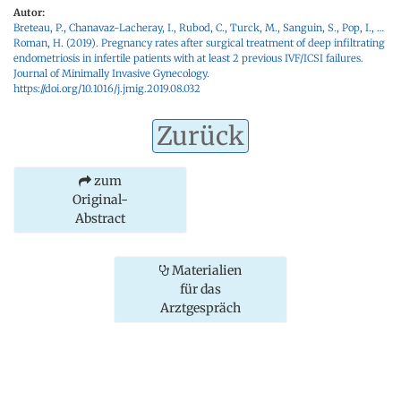
Autor:
Breteau, P., Chanavaz-Lacheray, I., Rubod, C., Turck, M., Sanguin, S., Pop, I., …
Roman, H. (2019). Pregnancy rates after surgical treatment of deep infiltrating
endometriosis in infertile patients with at least 2 previous IVF/ICSI failures.
Journal of Minimally Invasive Gynecology.
https://doi.org/10.1016/j.jmig.2019.08.032
Zurück
zum
Original-
Abstract
Materialien
für das
Arztgespräch