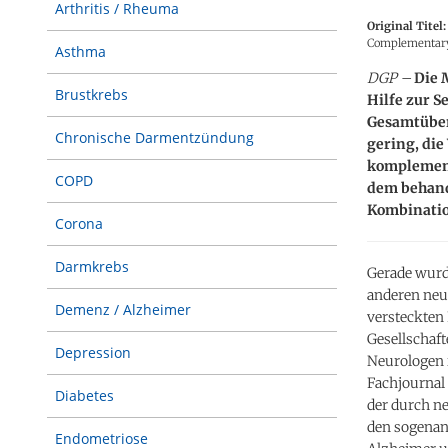
Arthritis / Rheuma
Original Titel:
Complementary 
Asthma
DGP –
Die 
Brustkrebs
Hilfe zur S
Gesamtüber
Chronische Darmentzündung
gering, die
komplement
COPD
dem behand
Kombinatio
Corona
Darmkrebs
Gerade wurde
anderen neu
Demenz / Alzheimer
versteckten 
Gesellschaft
Depression
Neurologen 
Fachjournal 
Diabetes
der durch n
den sogenan
Endometriose