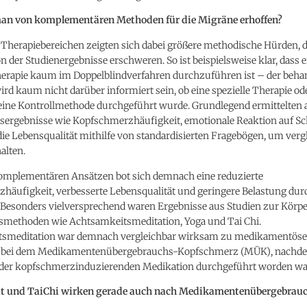
an von komplementären Methoden für die Migräne erhoffen?
Therapiebereichen zeigten sich dabei größere methodische Hürden, d
on der Studienergebnisse erschweren. So ist beispielsweise klar, dass e
erapie kaum im Doppelblindverfahren durchzuführen ist – der beha
rd kaum nicht darüber informiert sein, ob eine spezielle Therapie od
eine Kontrollmethode durchgeführt wurde. Grundlegend ermittelten a
sergebnisse wie Kopfschmerzhäufigkeit, emotionale Reaktion auf S
die Lebensqualität mithilfe von standardisierten Fragebögen, um verg
alten.
komplementären Ansätzen bot sich demnach eine reduzierte
häufigkeit, verbesserte Lebensqualität und geringere Belastung dur
Besonders vielversprechend waren Ergebnisse aus Studien zur Körpe
methoden wie Achtsamkeitsmeditation, Yoga und Tai Chi.
smeditation war demnach vergleichbar wirksam zu medikamentöse
 bei dem Medikamentenübergebrauchs-Kopfschmerz (MÜK), nachde
der kopfschmerzinduzierenden Medikation durchgeführt worden wa
t und TaiChi wirken gerade auch nach Medikamentenübergebrau