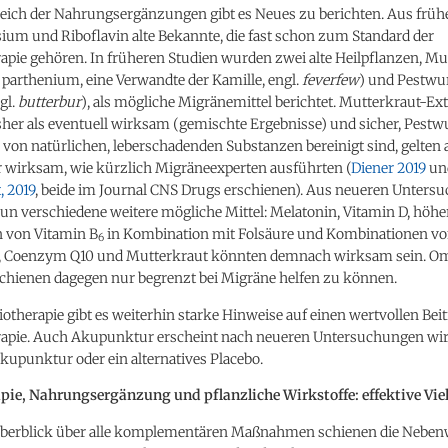
eich der Nahrungsergänzungen gibt es Neues zu berichten. Aus früh
ium und Riboflavin alte Bekannte, die fast schon zum Standard der
apie gehören. In früheren Studien wurden zwei alte Heilpflanzen, Mu
parthenium, eine Verwandte der Kamille, engl.
feverfew
) und Pestwur
gl.
butterbur
), als mögliche Migränemittel berichtet. Mutterkraut-Ext
her als eventuell wirksam (gemischte Ergebnisse) und sicher, Pestw
e von natürlichen, leberschadenden Substanzen bereinigt sind, gelten 
r wirksam, wie kürzlich Migräneexperten ausführten (
Diener 2019
un
, 2019
, beide im Journal CNS Drugs erschienen). Aus neueren Unters
nun verschiedene weitere mögliche Mittel: Melatonin, Vitamin D, höhe
 von Vitamin B
in Kombination mit Folsäure und Kombinationen v
6
 Coenzym Q10 und Mutterkraut könnten demnach wirksam sein. O
schienen dagegen nur begrenzt bei Migräne helfen zu können.
iotherapie gibt es weiterhin starke Hinweise auf einen wertvollen Bei
apie. Auch Akupunktur erscheint nach neueren Untersuchungen wi
kupunktur oder ein alternatives Placebo.
pie, Nahrungsergänzung und pflanzliche Wirkstoffe: effektive Viel
berblick über alle komplementären Maßnahmen schienen die Nebe