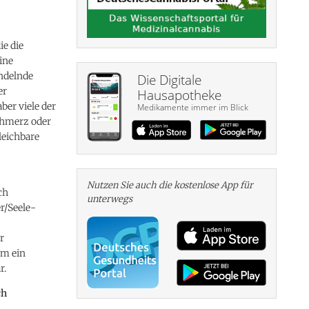
ie die
ine
ndelnde
Die Digitale
er
Hausapotheke
ber viele der
Medikamente immer im Blick
chmerz oder
leichbare
Nutzen Sie auch die kosten­lose App für
ch
unterwegs
r/Seele-
r
m ein
r.
ch