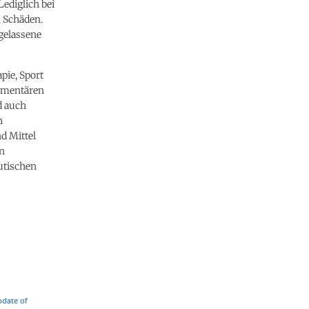
ediglich bei
n Schäden.
gelassene
pie, Sport
lementären
d auch
h
d Mittel
n
utischen
pdate of