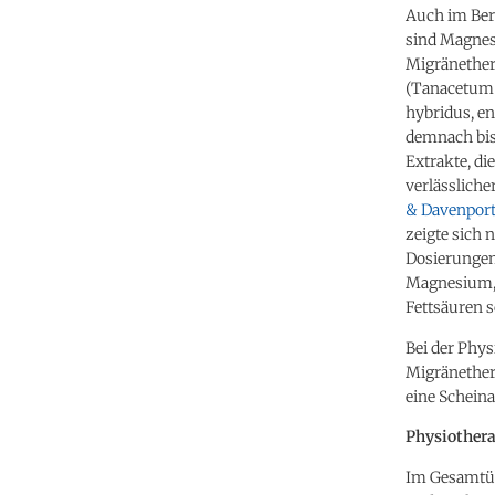
Auch im Ber
sind Magnes
Migränether
(Tanacetum 
hybridus, en
demnach bis
Extrakte, di
verlässliche
& Davenport
zeigte sich 
Dosierungen
Magnesium,
Fettsäuren 
Bei der Phys
Migränether
eine Scheina
Physiothera
Im Gesamtü