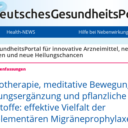
Health-NEWS
Hilfe bei Nebenwirkun
ndheitsPortal für innovative Arzneimittel, n
en und neue Heilungschancen
nfassungen
otherapie, meditative Bewegun
ngsergänzung und pflanzliche
offe: effektive Vielfalt der
lementären Migräneprophylax