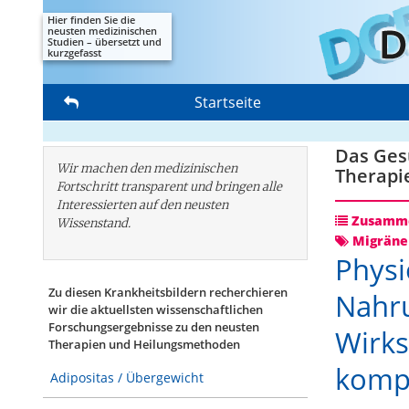
Hier finden Sie die
neusten medizinischen
Studien – übersetzt und
kurzgefasst
Startseite
Das Gesu
Wir machen den medizinischen
Therapi
Fortschritt transparent und bringen alle
Interessierten auf den neusten
Zusamme
Wissenstand.
Migräne
Physi
Zu diesen Krankheitsbildern recherchieren
Nahru
wir die aktuellsten wissenschaftlichen
Forschungs­ergebnisse zu den neusten
Wirkst
Therapien und Heilungsmethoden
komp
Adipositas / Übergewicht