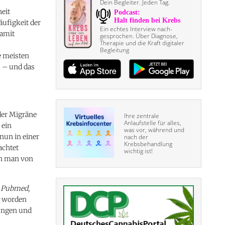
r
Dein Begleiter. Jeden Tag.
heit
äufigkeit der
Ein echtes Interview nach­
damit
gesprochen. Über Diagnose,
Therapie und die Kraft digitaler
Begleitung
e meisten
u – und das
der Migräne
Ihre zentrale
Anlaufstelle für alles,
 ein
was vor, während und
nun in einer
nach der
Krebsbehandlung
achtet
wichtig ist!
nn man von
n
Pubmed
,
t worden
ungen und