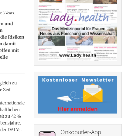
 3 Years.
en und
en
die Risiken
en damit
offen mit
elle
gleich zu
e Zeit
nternationale
haftlichen
eit zu 42 %
ebensjahre,
 der DALYs.
Onkobutler-App