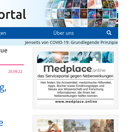
gen
Über uns
Jenseits von COVID-19: Grundlegende Prinzipien, die Pand
eue
20.09.22
g,
e