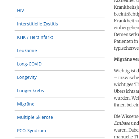
Alzheimer u
Krankheitsja
HIV
beeinträchti
Krankheit z
Interstitielle Zystitis
einhergehend
Demenzerkran
KHK / Herzinfarkt
Patienten in
typischerwe
Leukämie
Migräne ver
Long-COVID
Wichtig ist
Longevity
– inzwischen
wichtiges T
Lungenkrebs
Übersichtsar
wurden. Wel
Migräne
ihnen bei e
Die Wissens
Multiple Sklerose
Embase
un
waren. Dabe
PCO-Syndrom
manuelle Th