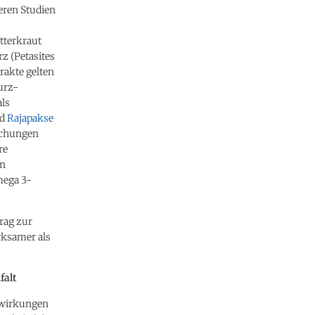
eren Studien
tterkraut
z (Petasites
rakte gelten
urz-
als
d
Rajapakse
uchungen
re
on
mega 3-
trag zur
rksamer als
falt
nwirkungen