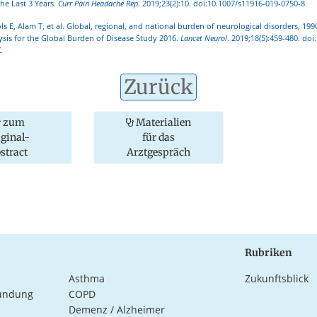
he Last 3 Years.
Curr Pain Headache Rep
. 2019;23(2):10. doi:10.1007/s11916-019-0750-8
ls E, Alam T, et al. Global, regional, and national burden of neurological disorders, 199
ysis for the Global Burden of Disease Study 2016.
Lancet Neurol
. 2019;18(5):459-480. doi
.
Zurück
zum
Materialien
iginal-
für das
stract
Arztgespräch
Rubriken
Asthma
Zukunftsblick
ündung
COPD
Demenz / Alzheimer