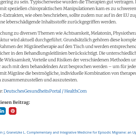
gering zu sein. Typischerweise wurden die Therapien gut vertragen. L
e mit speziellen chiropraktischen Manipulationen kam es zu schwere
-Extrakten, wie oben beschrieben, sollte zudem nur auf in der EU zu
ne leberschädigende Inhaltsstoffe zurückgegriffen werden.
schung zu diversen Themen wie Achtsamkeit, Melatonin, Physiothera
tur wird aktuell durchgeführt. Grundsätzlich gehören diese komp
Rahmen der Migränetherapie auf den Tisch und werden entsprechen
cher in den Behandlungsleitlinien berücksichtigt. Die unterschiedlic
de Wirksamkeit, Vorteile und Risiken der verschiedenen Methoden un
r auch mit dem behandelnden Arzt besprochen werden – um für jede
 mit Migräne die bestmögliche, individuelle Kombination von therape
zusammenzustellen und auszutesten.
e:
DeutschesGesundheitsPortal / HealthCom
diesen Beitrag:
in J, Granetzke L. Complementary and Integrative Medicine for Episodic Migraine: an U