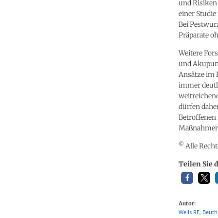
und Risiken 
einer Studi
Bei Pestwurz
Präparate oh
Weitere For
und Akupunk
Ansätze im 
immer deutli
weitreichen
dürfen dahe
Betroffenen
Maßnahmen 
©
Alle Recht
Teilen Sie 
Autor:
Wells RE, Beuth