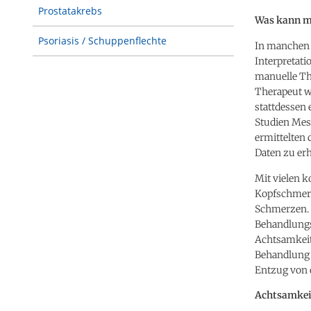
Prostatakrebs
Was kann m
Psoriasis / Schuppenflechte
In manchen 
Interpretati
manuelle Th
Therapeut wi
stattdessen 
Studien Mes
ermittelten 
Daten zu erh
Mit vielen 
Kopfschmerz
Schmerzen. 
Behandlungs
Achtsamkeit
Behandlung
Entzug von 
Achtsamkei