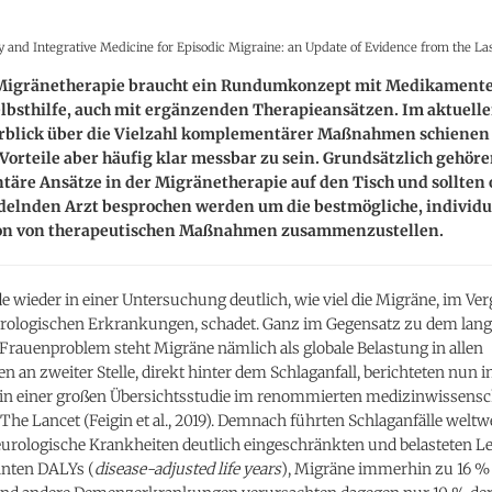
and Integrative Medicine for Episodic Migraine: an Update of Evidence from the Last
Migränetherapie braucht ein Rundumkonzept mit Medikament
elbsthilfe, auch mit ergänzenden Therapieansätzen. Im aktuell
blick über die Vielzahl komplementärer Maßnahmen schienen 
 Vorteile aber häufig klar messbar zu sein. Grundsätzlich gehör
äre Ansätze in der Migränetherapie auf den Tisch und sollten 
elnden Arzt besprochen werden um die bestmögliche, individu
n von therapeutischen Maßnahmen zusammenzustellen.
 wieder in einer Untersuchung deutlich, wie viel die Migräne, im Ver
rologischen Erkrankungen, schadet. Ganz im Gegensatz zu dem lang
Frauenproblem steht Migräne nämlich als globale Belastung in allen
en an zweiter Stelle, direkt hinter dem Schlaganfall, berichteten nun i
in einer großen Übersichtsstudie im renommierten medizinwissensc
The Lancet (Feigin et al., 2019). Demnach führten Schlaganfälle weltw
eurologische Krankheiten deutlich eingeschränkten und belasteten L
nten DALYs (
disease-adjusted life years
), Migräne immerhin zu 16 %