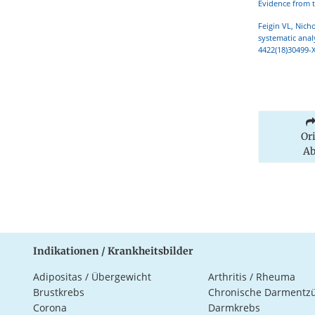
Evidence from t
Feigin VL, Nicho
systematic anal
4422(18)30499-X
Or
Ab
Indikationen / Krankheitsbilder
Adipositas / Übergewicht
Arthritis / Rheuma
Brustkrebs
Chronische Darmentz
Corona
Darmkrebs