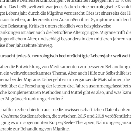
nd andere Demenzerkrankungen verursachten dagegen nur 10 % de
hre. Das heißt, weltweit war jedes 6. durch eine neurologische Krank
gte Lebensjahr durch die Migräne verursacht. Dies ist einerseits der H
uzuschreiben, andererseits den Ausmaßen ihrer Symptome und der 
en Belastung. Kritisch unterschiedlich von beispielsweise
kungen ist aber auch die betroffene Altersgruppe. Migräne trifft di
 jugendlichem Alter, und schlägt besonders in den mittleren Jahren z
ise über Jahrzehnte hinweg.
ursacht jedes 6. neurologisch beeinträchtigte Lebensjahr weltweit
 daher die Entwicklung von Medikamenten zur besseren Behandlung 
 ein weltweit anerkanntes Thema. Aber auch Hilfe zur Selbsthilfe ist
hema bei der Migräne. Dabei geht es um ergänzende Maßnahmen, die 
beit über die Forschung der letzten drei Jahre zusammengefasst betr
che komplementären Methoden und Mittel gibt es also, und was ka
iner Migräneerkrankung erhoffen?
chaftler recherchierten aus medizinwissenschaftlichen Datenbanke
d
Cochrane
Studienarbeiten, die zwischen 2015 und 2018 veröffentlich
i ging es um sogenannten Körper/Seele-Therapien, Nahrungsergänz
erapie zur Behandlung von Migräne.