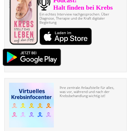
Ein echtes Interview nach­gesprochen. Über
Diagnose, Therapie und die Kraft digitaler
Begleitung
Ihre zentrale Anlaufstelle für alles,
was vor, während und nach der
Krebsbehandlung wichtig ist!