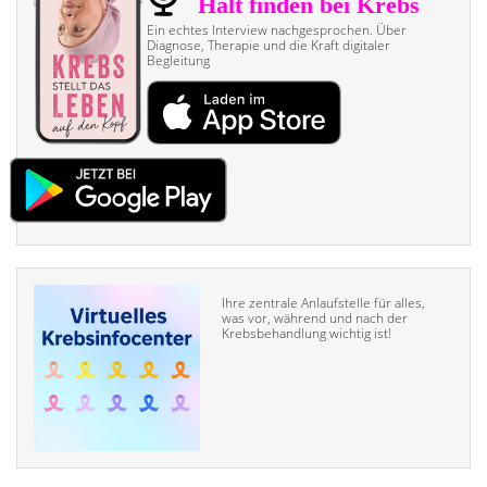
Ein echtes Interview nach­gesprochen. Über
Diagnose, Therapie und die Kraft digitaler
Begleitung
Ihre zentrale Anlaufstelle für alles,
was vor, während und nach der
Krebsbehandlung wichtig ist!