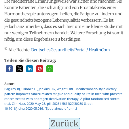
Die mediterrane Ernährungsweise war sicher und machbar. Sie
konnte Patienten, die sich aufgrund von Prostatakrebs einer
Hormontherapie unterzogen, helfen, die Fatigue zu lindern und
die gesundheitsbezogene Lebensqualität verbessern. Es ist
jedoch anzumerken, dass es sich hier um eine kleine Studie mit
nur wenigen Teilnehmern handelt. Weitere Forschung ist somit
nötig, um diese Ergebnisse zu bestätigen.
©
Alle Rechte:
DeutschesGesundheitsPortal / HealthCom
Teilen Sie diesen Beitrag:
Autor:
Baguley BJ, Skinner TL, Jenkins DG, Wright ORL. Mediterranean-style dietary
pattern improves cancer-related fatigue and quality of life in men with prostate
cancer treated with androgen deprivation therapy: A pilot randomised control
trial. Clin Nutr. 2020 May 25. pii: S0261-5614(20)30250-8. doi:
10.1016/j.clnu.2020.05.016. [Epub ahead of print]
Zurück