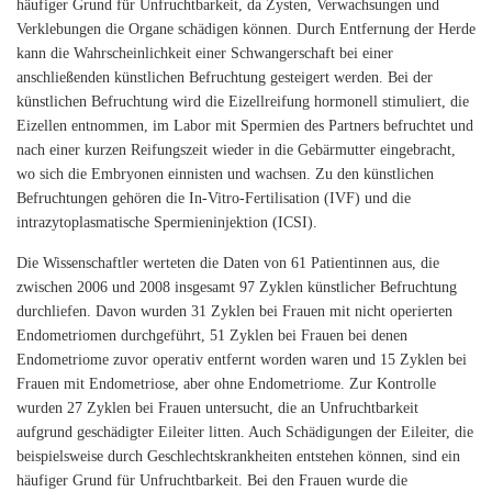
häufiger Grund für Unfruchtbarkeit, da Zysten, Verwachsungen und
Verklebungen die Organe schädigen können. Durch Entfernung der Herde
kann die Wahrscheinlichkeit einer Schwangerschaft bei einer
anschließenden künstlichen Befruchtung gesteigert werden. Bei der
künstlichen Befruchtung wird die Eizellreifung hormonell stimuliert, die
Eizellen entnommen, im Labor mit Spermien des Partners befruchtet und
nach einer kurzen Reifungszeit wieder in die Gebärmutter eingebracht,
wo sich die Embryonen einnisten und wachsen. Zu den künstlichen
Befruchtungen gehören die In-Vitro-Fertilisation (IVF) und die
intrazytoplasmatische Spermieninjektion (ICSI).
Die Wissenschaftler werteten die Daten von 61 Patientinnen aus, die
zwischen 2006 und 2008 insgesamt 97 Zyklen künstlicher Befruchtung
durchliefen. Davon wurden 31 Zyklen bei Frauen mit nicht operierten
Endometriomen durchgeführt, 51 Zyklen bei Frauen bei denen
Endometriome zuvor operativ entfernt worden waren und 15 Zyklen bei
Frauen mit Endometriose, aber ohne Endometriome. Zur Kontrolle
wurden 27 Zyklen bei Frauen untersucht, die an Unfruchtbarkeit
aufgrund geschädigter Eileiter litten. Auch Schädigungen der Eileiter, die
beispielsweise durch Geschlechtskrankheiten entstehen können, sind ein
häufiger Grund für Unfruchtbarkeit. Bei den Frauen wurde die