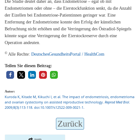
Die Studie deutet daher an, dass Endometriose – egal ob mit
Endometriomen oder ohne – die Eierstockfunktion senkt, da die Anzahl
der Eizellen bei Endometriose-Patientinnen geringer war. Eine
Entfernung der Endometriome konnte den Erfolg der künstlichen
Befruchtung nicht erhöhen und die Verringerung des Östradiol-Spiegels
könnte sogar eine Verringerung der Eierstockreserve durch eine
Operation andeuten.
©
Alle Rechte:
DeutschesGesundheitsPortal / HealthCom
Teilen Sie diesen Beitrag:
Autor:
Kuroda K, Kitade M, Kikuchi I, et al. The impact of endometriosis, endometrioma
and ovarian cystectomy on assisted reproductive technology.
Reprod Med Biol
.
2009;8(3):113-118. doi:10.1007/s12522-009-0021-1.
Zurück
zum